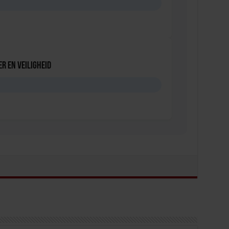
D
r en veiligheid
D