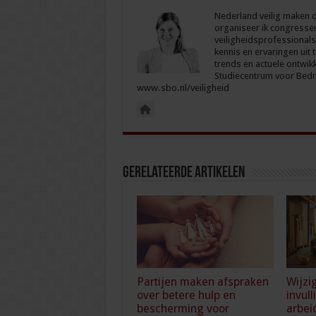
Nederland veilig maken d
organiseer ik congresse
veiligheidsprofessionals
kennis en ervaringen uit 
trends en actuele ontwikk
Studiecentrum voor Bedri
www.sbo.nl/veiligheid
Gerelateerde Artikelen
Partijen maken afspraken
Wijzi
over betere hulp en
invull
bescherming voor
arbei