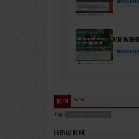
VEILIGHEI
Gebouwbehee
VEILIGHEI
tweet
Delen
Tags
COMPLEXE PROBLEMATIEK
Over Liz de Bie