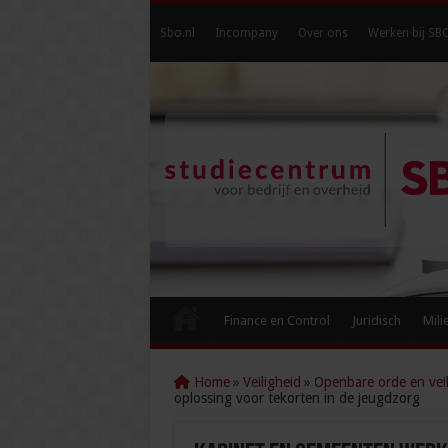
Sbo.nl
Incompany
Over ons
Werken bij SB
Finance en Control
Juridisch
Mili
Home
»
Veiligheid
»
Openbare orde en veil
oplossing voor tekorten in de jeugdzorg