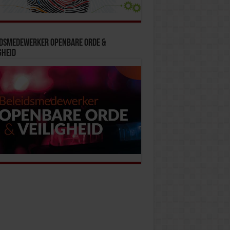
idsmedewerker Openbare Orde &
gheid