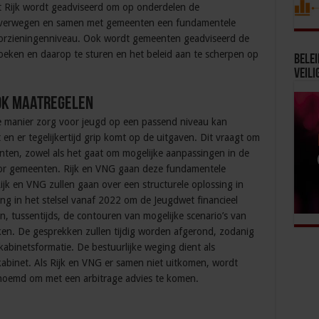
t Rijk wordt geadviseerd om op onderdelen de
overwegen en samen met gemeenten een fundamentele
oorzieningenniveau. Ook wordt gemeenten geadviseerd de
eken en daarop te sturen en het beleid aan te scherpen op
Bele
Veili
ok maatregelen
e manier zorg voor jeugd op een passend niveau kan
 er tegelijkertijd grip komt op de uitgaven. Dit vraagt om
nten, zowel als het gaat om mogelijke aanpassingen in de
oor gemeenten. Rijk en VNG gaan deze fundamentele
ijk en VNG zullen gaan over een structurele oplossing in
g in het stelsel vanaf 2022 om de Jeugdwet financieel
n, tussentijds, de contouren van mogelijke scenario’s van
n. De gesprekken zullen tijdig worden afgerond, zodanig
abinetsformatie. De bestuurlijke weging dient als
binet. Als Rijk en VNG er samen niet uitkomen, wordt
noemd om met een arbitrage advies te komen.