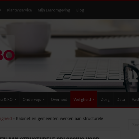
O
Klantenservice
Mijn Leeromgeving
Blog
eu & RO
Onderwijs
Overheid
Veiligheid
Zorg
Data
Vas
igheid
»
Kabinet en gemeenten werken aan structurele