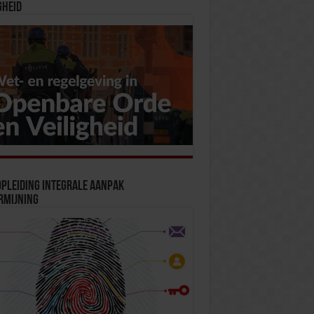
gheid
pleiding Integrale Aanpak
rmijning