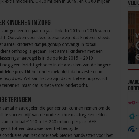
k extra middelen, € 420 miljoen in 2019, en € 300 miljoen
Veili
r kinderen in zorg
 van gemeenten jaar op jaar flink. In 2015 en 2016 waren
cht. Oorzaken voor deze toename zijn dat kinderen steeds
 aantal kinderen dat jeugdhulp ontvangt in totaal
 cliënt omhoog is gegaan. Het aantal kinderen met een
lasseringsmaatregel is in de periode 2015 – 2019
 nog geen inzicht geboden in de oorzaken van de langere
elde prijs. Uit het onderzoek blijkt dat investeren in
 de Jeugdwet. Wel kan het zo zijn dat er betere hulp wordt
Jaaro
terreinen, maar dat is niet verder onderzocht.
Onde
rbeteringen
en aantal maatregelen die gemeenten kunnen nemen om de
it te voeren. Vijf van de onderzochte maatregelen leiden
 van in totaal € 190 tot € 240 miljoen per jaar. AEF
 geeft tot een discussie over het beoogde
 conclusies van het onderzoek bieden handvatten voor het