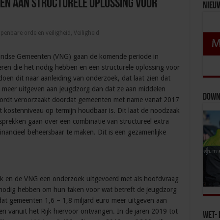
en aan structurele oplossing voor
Nieu
penbare orde en veiligheid
,
Veiligheid
landse Gemeenten (VNG) gaan de komende periode in
ren die het nodig hebben en een structurele oplossing voor
 doen dit naar aanleiding van onderzoek, dat laat zien dat
o meer uitgeven aan jeugdzorg dan dat ze aan middelen
Down
 wordt veroorzaakt doordat gemeenten met name vanaf 2017
et kostenniveau op termijn houdbaar is. Dit laat de noodzaak
esprekken gaan over een combinatie van structureel extra
nancieel beheersbaar te maken. Dit is een gezamenlijke
ijk en de VNG een onderzoek uitgevoerd met als hoofdvraag
 nodig hebben om hun taken voor wat betreft de jeugdzorg
 dat gemeenten 1,6 – 1,8 miljard euro meer uitgeven aan
n vanuit het Rijk hiervoor ontvangen. In de jaren 2019 tot
Wet- 