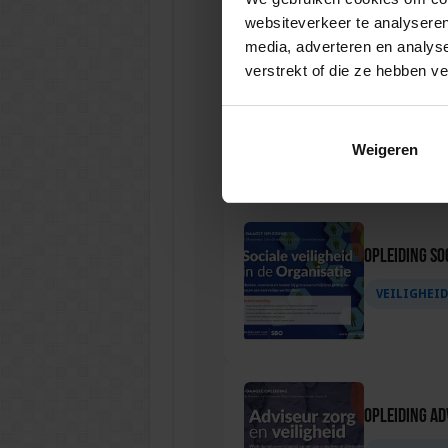
websiteverkeer te analyseren
media, adverteren en analys
verstrekt of die ze hebben v
Opleiding P
VEILIGHEI
Weigeren
Opleiding Soc
VEILIGHEI
Opleiding Ad