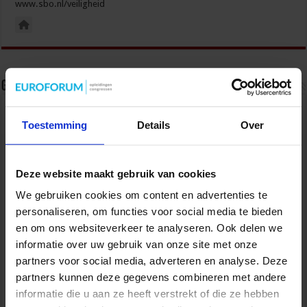
www.sbo.nl/veiligheid
Gerelateerde Artikelen
Toestemming
Details
Over
Deze website maakt gebruik van cookies
We gebruiken cookies om content en advertenties te
personaliseren, om functies voor social media te bieden
en om ons websiteverkeer te analyseren. Ook delen we
informatie over uw gebruik van onze site met onze
partners voor social media, adverteren en analyse. Deze
Partijen maken afspraken over betere hulp en
partners kunnen deze gegevens combineren met andere
bescherming voor kinderen en gezinnen
informatie die u aan ze heeft verstrekt of die ze hebben
9 juli 2026