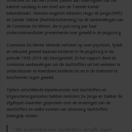
onderdeel uit van een breder pakket aan maatregelen dat het
kabinet vandaag in een brief aan de Tweede Kamer
bekendmaakt. Hiermee reageren ministers Hugo de Jonge (VWS)
en Sander Dekker (Rechtsbescherming) op de aanbevelingen van
de Commissie De Winter, die in juni vorig jaar haar
onderzoekresultaten presenteerde over geweld in de jeugdzorg.
Commissie De Winter tekende verhalen op over psychisch, fysiek
en seksueel geweld waaraan kinderen in de jeugdzorg in de
periode 1945-2019 zijn blootgesteld. In het rapport deed de
commissie aanbevelingen om de slachtoffers uit het verleden te
ondersteunen en kwetsbare kinderen nu en in de toekomst te
beschermen tegen geweld.
Tijdens verschillende bijeenkomsten met slachtoffers en
lotgenotenorganisaties hebben ministers De Jonge en Dekker de
afgelopen maanden gesproken over de ervaringen van de
slachtoffers en welke vormen van erkenning slachtoffers
belangrijk vinden.
“De gesprekken met slachtoffers uit alle lagen