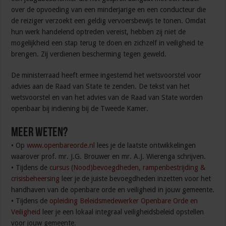
over de opvoeding van een minderjarige en een conducteur die
de reiziger verzoekt een geldig vervoersbewijs te tonen. Omdat
hun werk handelend optreden vereist, hebben zij niet de
mogelijkheid een stap terug te doen en zichzelf in veiligheid te
brengen. Zij verdienen bescherming tegen geweld.
De ministerraad heeft ermee ingestemd het wetsvoorstel voor
advies aan de Raad van State te zenden. De tekst van het
wetsvoorstel en van het advies van de Raad van State worden
openbaar bij indiening bij de Tweede Kamer.
Meer weten?
• Op
www.openbareorde.nl
lees je de laatste ontwikkelingen
waarover prof. mr. J.G. Brouwer en mr. A.J. Wierenga schrijven.
• Tijdens de
cursus (Nood)bevoegdheden, rampenbestrijding &
crisisbeheersing
leer je de juiste bevoegdheden inzetten voor het
handhaven van de openbare orde en veiligheid in jouw gemeente.
• Tijdens de
opleiding Beleidsmedewerker Openbare Orde en
Veiligheid
leer je een lokaal integraal veiligheidsbeleid opstellen
voor jouw gemeente.