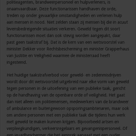
politieagenten, brandweerpersoneel en hulpverleners, is
onaanvaardbaar. Deze functionarissen handhaven de orde,
treden op onder gevaarlijke omstandigheden en verlenen hulp
aan mensen in nood. Niet zelden staan zij mensen bij die in acuut
levensbedreigende situaties verkeren. Geweld tegen dit soort
functionarissen moet dan ook stevig worden aangepakt, daar
past geen taakstraf bij. Dat is de kern van een wetsvoorstel van
minister Dekker voor Rechtsbescherming en minister Grapperhaus
van Justitie en Veiligheid waarmee de ministerraad heeft
ingestemd.
Het huidige taakstrafverbod voor geweld- en zedenmisdrijven
wordt door dit wetsvoorstel uitgebreid naar elke vorm van geweld
tegen personen in de uitoefening van een publieke taak, gericht
op de handhaving van de openbare orde of veiligheid. Het gaat
dan niet alleen om politiemensen, medewerkers van de brandweer
of ambulance en buitengewoon opsporingsambtenaren, maar ook
om andere personen met een publieke taak die tijdens hun werk
met geweld te maken kunnen krijgen. Bijvoorbeeld artsen en
verpleegkundigen, verkeersregelaars en gevangenispersoneel. Of
een jeugdbeschermer die het gesprek aangaat met een ouder