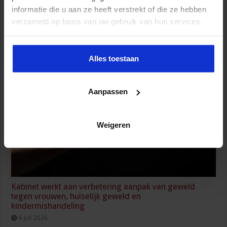
informatie die u aan ze heeft verstrekt of die ze hebben
verzameld op basis van uw gebruik van hun services.
Wijziging Arbobesluit voor invulling dossiers bij
arbeidsongevallen
Alles toestaan
8 juli 2026
Aanpassen
Weigeren
Kabinet werkt aan verbetering aanpak van geweld
tegen vrouwen, huiselijk geweld en
kindermishandeling
6 juli 2026