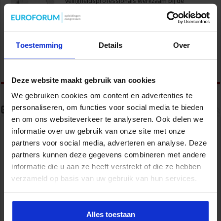
veiligheidsprofessionals werkzaam bij de
overheid en het bedrijfsleven met als doel om
kennis en ervaringen uit te wisselen en van elkaar te leren. Ik
organiseer events over trends en actuele ontwikkelingen op het
terrein van veiligheid. Meer informatie over het Studiecentrum voor
Bedrijf en Overheid en het opleidingsaanbod is te vinden op
Toestemming
Details
Over
www.sbo.nl/veiligheid
Deze website maakt gebruik van cookies
We gebruiken cookies om content en advertenties te
personaliseren, om functies voor social media te bieden
Gerelateerde Artikelen
en om ons websiteverkeer te analyseren. Ook delen we
informatie over uw gebruik van onze site met onze
partners voor social media, adverteren en analyse. Deze
partners kunnen deze gegevens combineren met andere
informatie die u aan ze heeft verstrekt of die ze hebben
verzameld op basis van uw gebruik van hun services.
Alles toestaan