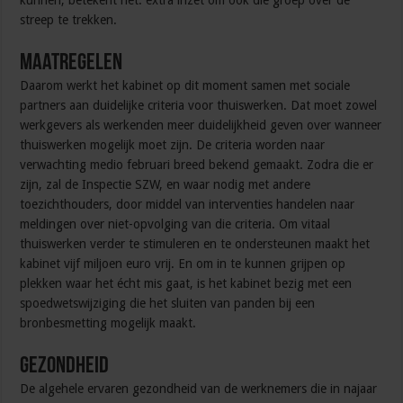
kunnen, betekent het: extra inzet om ook die groep over de
streep te trekken.
Maatregelen
Daarom werkt het kabinet op dit moment samen met sociale
partners aan duidelijke criteria voor thuiswerken. Dat moet zowel
werkgevers als werkenden meer duidelijkheid geven over wanneer
thuiswerken mogelijk moet zijn. De criteria worden naar
verwachting medio februari breed bekend gemaakt. Zodra die er
zijn, zal de Inspectie SZW, en waar nodig met andere
toezichthouders, door middel van interventies handelen naar
meldingen over niet-opvolging van die criteria. Om vitaal
thuiswerken verder te stimuleren en te ondersteunen maakt het
kabinet vijf miljoen euro vrij. En om in te kunnen grijpen op
plekken waar het écht mis gaat, is het kabinet bezig met een
spoedwetswijziging die het sluiten van panden bij een
bronbesmetting mogelijk maakt.
Gezondheid
De algehele ervaren gezondheid van de werknemers die in najaar