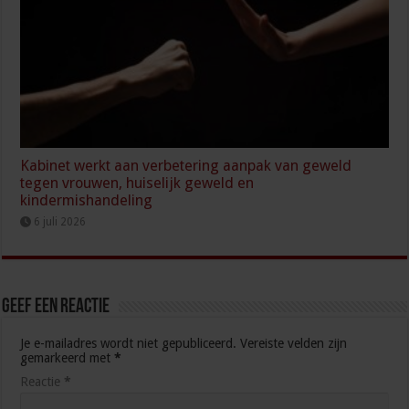
Kabinet werkt aan verbetering aanpak van geweld
tegen vrouwen, huiselijk geweld en
kindermishandeling
6 juli 2026
Geef een reactie
Je e-mailadres wordt niet gepubliceerd.
Vereiste velden zijn
gemarkeerd met
*
Reactie
*