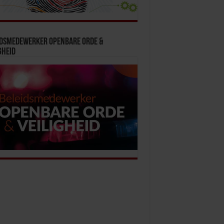
idsmedewerker Openbare Orde &
gheid