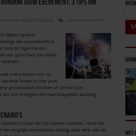
 rondom jouw evenement: 3 tips om
Nieu
re orde en veiligheid
,
Veiligheid
Laat een reactie achter
gen tijdens carnaval,
 vanwege een vuurwerkverbod.
e. Voor en tegenstanders
alleen een groot feest van maken.
Down
 iedereen?
vaak online tussen voor- en
s aan maar komen ze naar jouw
je protestvakken inrichten of zijn het ‘loze’
3 tips hoe je omgaat met maatschappelijke spanning
cenario’s
scenario’s in kaart die zich kunnen voordoen. Houd niet
f een mogelijke terroristische aanslag, maar denk ook aan
Wet- 