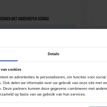
ersonen met onbegrepen gedrag
D
Details
iale Veiligheid in de Organisatie
D
 van cookies
ent en advertenties te personaliseren, om functies voor social
. Ook delen we informatie over uw gebruik van onze site met on
e. Deze partners kunnen deze gegevens combineren met andere i
erzameld op basis van uw gebruik van hun services.
viseur zorg en veiligheid
D