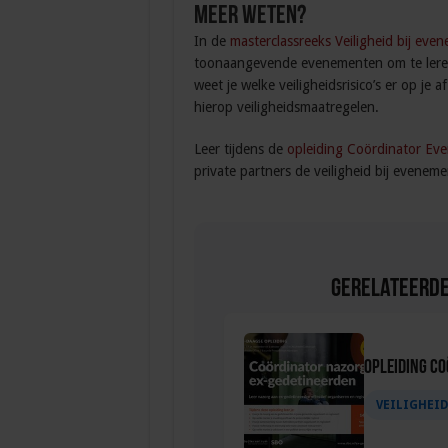
Meer weten?
In de
masterclassreeks Veiligheid bij eve
toonaangevende evenementen om te leren 
weet je welke veiligheidsrisico’s er op je 
hierop veiligheidsmaatregelen.
Leer tijdens de
opleiding Coördinator Ev
private partners de veiligheid bij evenem
Gerelateerde
Opleiding C
VEILIGHEI