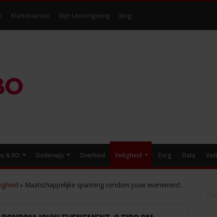
O
Klantenservice
Mijn Leeromgeving
Blog
eu & RO
Onderwijs
Overheid
Veiligheid
Zorg
Data
Vas
igheid
»
Maatschappelijke spanning rondom jouw evenement: