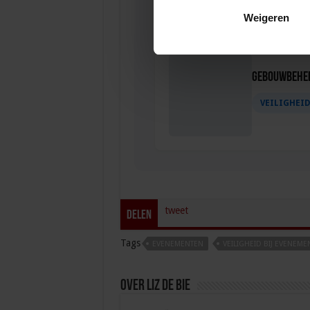
Weigeren
Gebouwbehee
VEILIGHEI
tweet
Delen
Tags
EVENEMENTEN
VEILIGHEID BIJ EVENEME
Over Liz de Bie