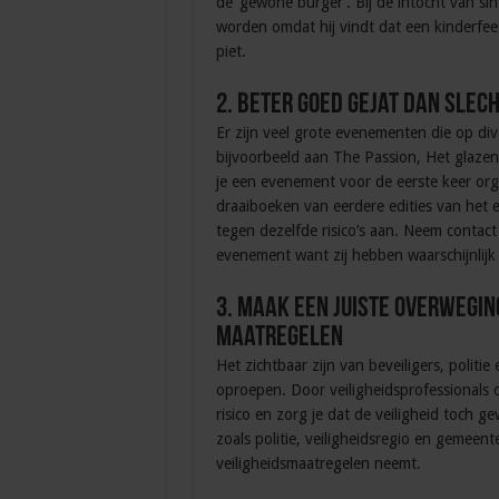
de ‘gewone burger’. Bij de intocht van si
worden omdat hij vindt dat een kinderfee
piet.
2. Beter goed gejat dan slec
Er zijn veel grote evenementen die op di
bijvoorbeeld aan The Passion, Het glazen
je een evenement voor de eerste keer or
draaiboeken van eerdere edities van het e
tegen dezelfde risico’s aan. Neem contact
evenement want zij hebben waarschijnlijk v
3. Maak een juiste overwegin
maatregelen
Het zichtbaar zijn van beveiligers, politi
oproepen. Door veiligheidsprofessionals 
risico en zorg je dat de veiligheid toch g
zoals politie, veiligheidsregio en gemeent
veiligheidsmaatregelen neemt.