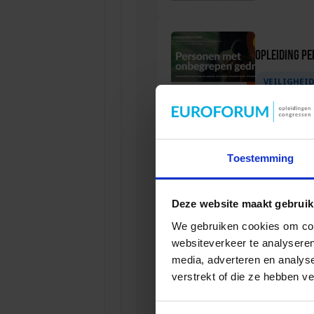
Opleiding P
VEILIGHEI
Toestemming
Opleiding Soc
VEILIGHEI
Deze website maakt gebruik
We gebruiken cookies om cont
websiteverkeer te analyseren
media, adverteren en analys
verstrekt of die ze hebben v
Opleiding Ad
VEILIGHEI