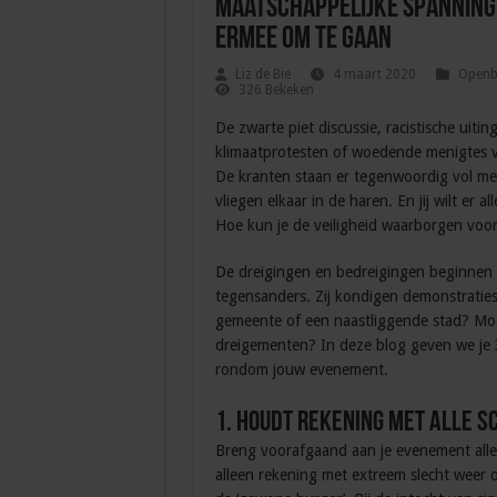
Maatschappelijke spanning
ermee om te gaan
Liz de Bie
4 maart 2020
Openba
326 Bekeken
De zwarte piet discussie, racistische uitin
klimaatprotesten of woedende menigtes
De kranten staan er tegenwoordig vol me
vliegen elkaar in de haren. En jij wilt er 
Hoe kun je de veiligheid waarborgen voor
De dreigingen en bedreigingen beginnen 
tegensanders. Zij kondigen demonstratie
gemeente of een naastliggende stad? Moet 
dreigementen? In deze blog geven we je 
rondom jouw evenement.
1. Houdt rekening met alle s
Breng voorafgaand aan je evenement alle 
alleen rekening met extreem slecht weer o