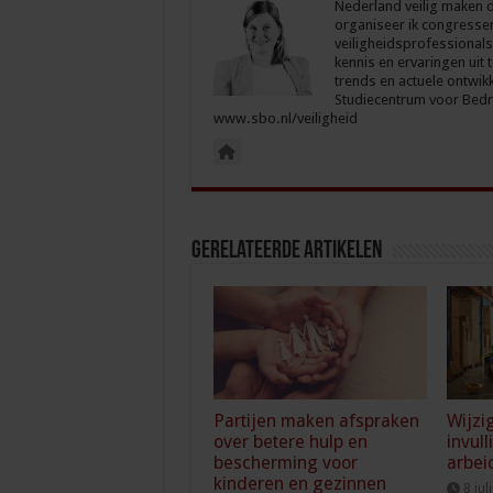
Nederland veilig maken d
organiseer ik congresse
veiligheidsprofessionals
kennis en ervaringen uit 
trends en actuele ontwikk
Studiecentrum voor Bedri
www.sbo.nl/veiligheid
Gerelateerde Artikelen
Partijen maken afspraken
Wijzi
over betere hulp en
invull
bescherming voor
arbei
kinderen en gezinnen
8 jul