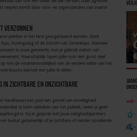
nterklaas kan ook een vader die aan de kant staat agressief
Veili
st verpest wordt door voor- en tegenstanders van zwarte
ht verzonnen
verse plekken in het land georganiseerd worden. Denk
 huis, Koningsdag of de Intocht van Sinterklaas. Wanneer
ganiseert in jouw gemeente, kun je gebruik maken van
venement. Waarschijnlijk lopen jullie voor een groot deel
 op met de verantwoordelijken van de eerdere editie van het
eel lessons learned met jullie te delen.
Jaaro
g in zichtbare en onzichtbare
Onde
e en handhavers kan juist een gevoel van onveiligheid
onderdeel te laten uitmaken van het publiek, neem je geen
ewaarborgd is. Ga in gesprek met jouw veiligheidspartners
e en besluit gezamenlijk of je zichtbare of minder opvallende