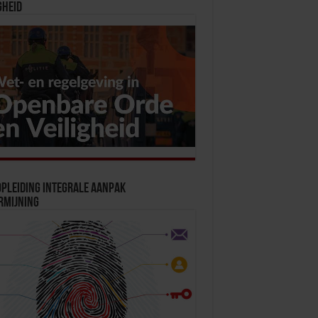
gheid
pleiding Integrale Aanpak
rmijning