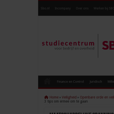
Sbo.nl
Incompany
Over ons
Werken bij SB
Finance en Control
Juridisch
Mili
Home
»
Veiligheid
»
Openbare orde en veil
3 tips om ermee om te gaan