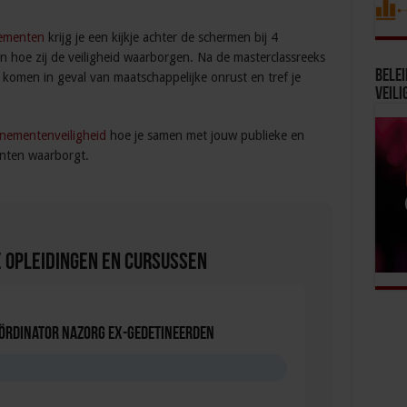
nementen
krijg je een kijkje achter de schermen bij 4
hoe zij de veiligheid waarborgen. Na de masterclassreeks
Bele
af komen in geval van maatschappelijke onrust en tref je
Veili
enementenveiligheid
hoe je samen met jouw publieke en
enten waarborgt.
 Opleidingen en Cursussen
oördinator nazorg ex-gedetineerden
D