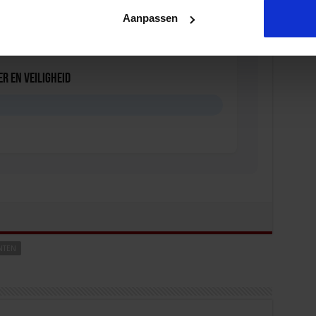
Aanpassen
r en veiligheid
D
NTEN