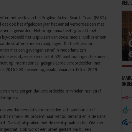
Veili
’ en het werk van het Fugitive Active Search Team (FAST)
 dat ook het afgelopen jaar het aantal veroordeelden met
leiner is geworden. Het programma heeft gewerkt met
bijvoorbeeld het uitpluizen van social media. Ook is er een
ande straffen kunnen raadplegen. Dit heeft ervoor
sonen met een gevangenisstraf in Nederland zijn
politie was afgesproken om tot 520 aanhoudingen te komen.
richt op internationaal gesignaleerde veroordeelden met
sinds 2016 503 mensen opgepakt, waarvan 135 in 2019.
Jaaro
Onde
doen om te zorgen dat veroordeelde criminelen hun straf
rie lijnen:
om te voorkomen dat veroordeelden zich aan hun straf
ucht namelijk 90 procent naar het buitenland en is de kans
oerd. Dankzij afspraken met de rechtspraak en het OM kan
 ingeschat. Ook wordt een proef gestart om bij een