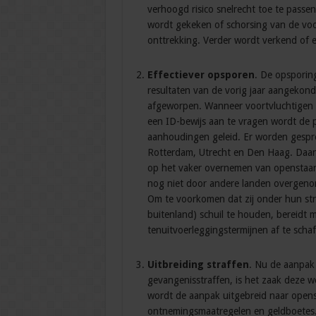
verhoogd risico snelrecht toe te passe
wordt gekeken of schorsing van de voor
onttrekking. Verder wordt verkend of 
Effectiever opsporen
. De opsporin
resultaten van de vorig jaar aangekon
afgeworpen. Wanneer voortvluchtigen 
een ID-bewijs aan te vragen wordt de po
aanhoudingen geleid. Er worden gespr
Rotterdam, Utrecht en Den Haag. Daarna
op het vaker overnemen van openstaan
nog niet door andere landen overgeno
Om te voorkomen dat zij onder hun str
buitenland) schuil te houden, bereidt 
tenuitvoerleggingstermijnen af te schaf
Uitbreiding straffen
. Nu de aanpak
gevangenisstraffen, is het zaak deze w
wordt de aanpak uitgebreid naar open
ontnemingsmaatregelen en geldboetes.