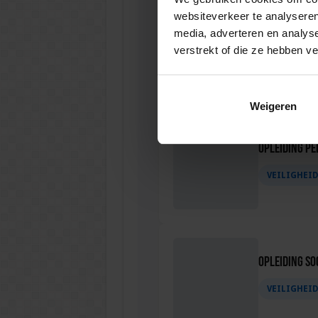
websiteverkeer te analyseren
media, adverteren en analys
Opleiding C
verstrekt of die ze hebben v
VEILIGHEI
Weigeren
Opleiding P
VEILIGHEI
Opleiding Soc
VEILIGHEI