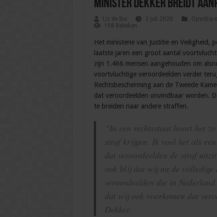
Minister Dekker breidt aan
Liz de Bie
2 juli 2020
Openbare 
108 Bekeken
Het ministerie van Justitie en Veiligheid,
laatste jaren een groot aantal voortvluc
zijn 1.466 mensen aangehouden om alsnog
voortvluchtige veroordeelden verder terug
Rechtsbescherming aan de Tweede Kamer.
dat veroordeelden onvindbaar worden. Dek
te breiden naar andere straffen.
“In een rechtsstaat hoort het zo
straf krijgen. Ik voel het als e
dat veroordeelden de straf uitzi
ook blij dat wij nu de volledig
veroordeelden die in Nederland
dat wij ook voorkomen dat vero
Dekker.