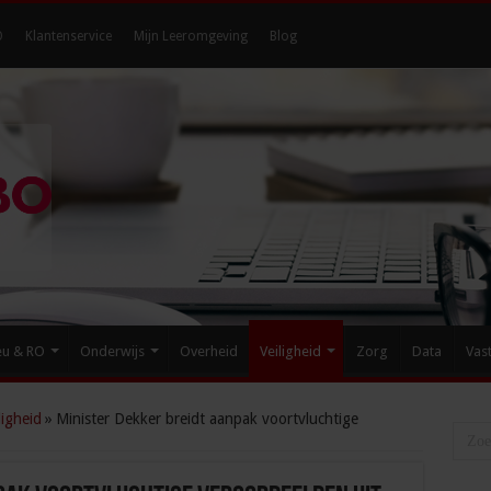
O
Klantenservice
Mijn Leeromgeving
Blog
eu & RO
Onderwijs
Overheid
Veiligheid
Zorg
Data
Vas
igheid
»
Minister Dekker breidt aanpak voortvluchtige