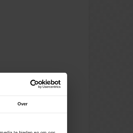
Over
 media te bieden en om ons