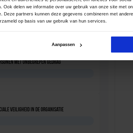
. Ook delen we informatie over uw gebruik van onze site met on
e. Deze partners kunnen deze gegevens combineren met andere i
oördinator nazorg ex-gedetineerden
erzameld op basis van uw gebruik van hun services.
D
Aanpassen
ersonen met onbegrepen gedrag
D
iale Veiligheid in de Organisatie
D