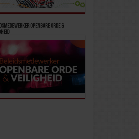
idsmedewerker Openbare Orde &
gheid