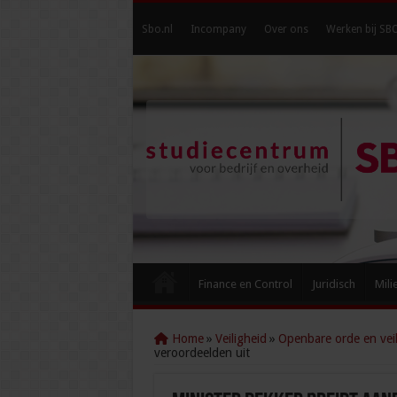
Sbo.nl
Incompany
Over ons
Werken bij SB
Finance en Control
Juridisch
Mili
Home
»
Veiligheid
»
Openbare orde en veil
veroordeelden uit