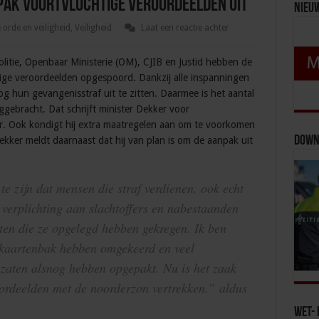
pak voortvluchtige veroordeelden uit
Nieu
orde en veiligheid
,
Veiligheid
Laat een reactie achter
 politie, Openbaar Ministerie (OM), CJIB en Justid hebben de
htige veroordeelden opgespoord. Dankzij alle inspanningen
 hun gevangenisstraf uit te zitten. Daarmee is het aantal
gebracht. Dat schrijft minister Dekker voor
 Ook kondigt hij extra maatregelen aan om te voorkomen
Down
ker meldt daarnaast dat hij van plan is om de aanpak uit
 te zijn dat mensen die straf verdienen, ook echt
en verplichting aan slachtoffers en nabestaanden
tten die ze opgelegd hebben gekregen. Ik ben
e kaartenbak hebben omgekeerd en veel
 zaten alsnog hebben opgepakt. Nu is het zaak
ordeelden met de noorderzon vertrekken.” aldus
Wet- 