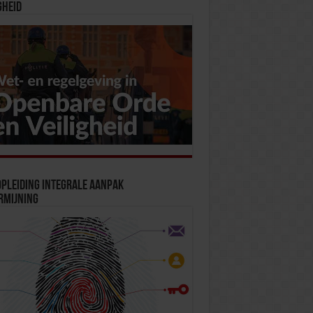
gheid
pleiding Integrale Aanpak
rmijning