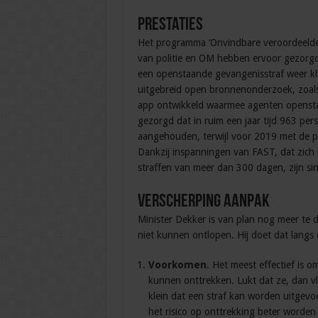
Prestaties
Het programma ‘Onvindbare veroordeelden
van politie en OM hebben ervoor gezorgd
een openstaande gevangenisstraf weer k
uitgebreid open bronnenonderzoek, zoals 
app ontwikkeld waarmee agenten opensta
gezorgd dat in ruim een jaar tijd 963 per
aangehouden, terwijl voor 2019 met de 
Dankzij inspanningen van FAST, dat zich 
straffen van meer dan 300 dagen, zijn 
Verscherping aanpak
Minister Dekker is van plan nog meer te 
niet kunnen ontlopen. Hij doet dat langs d
Voorkomen
. Het meest effectief is 
kunnen onttrekken. Lukt dat ze, dan vl
klein dat een straf kan worden uitgev
het risico op onttrekking beter worden