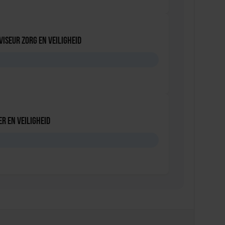
viseur zorg en veiligheid
D
r en veiligheid
D