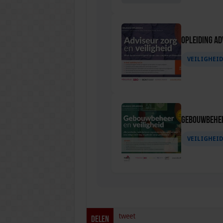
Opleiding Ad
VEILIGHEI
Gebouwbehee
VEILIGHEI
tweet
Delen