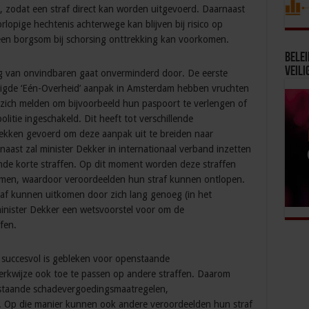
n, zodat een straf direct kan worden uitgevoerd. Daarnaast
lopige hechtenis achterwege kan blijven bij risico op
een borgsom bij schorsing onttrekking kan voorkomen.
Bele
Veili
g van onvindbaren gaat onverminderd door. De eerste
digde ‘Eén-Overheid’ aanpak in Amsterdam hebben vruchten
zich melden om bijvoorbeeld hun paspoort te verlengen of
litie ingeschakeld. Dit heeft tot verschillende
ekken gevoerd om deze aanpak uit te breiden naar
ast zal minister Dekker in internationaal verband inzetten
de korte straffen. Op dit moment worden deze straffen
men, waardoor veroordeelden hun straf kunnen ontlopen.
af kunnen uitkomen door zich lang genoeg (in het
minister Dekker een wetsvoorstel voor om de
fen.
 succesvol is gebleken voor openstaande
erkwijze ook toe te passen op andere straffen. Daarom
staande schadevergoedingsmaatregelen,
 Op die manier kunnen ook andere veroordeelden hun straf