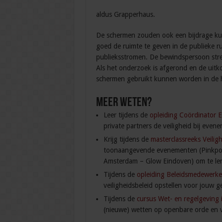
aldus Grapperhaus.
De schermen zouden ook een bijdrage ku
goed de ruimte te geven in de publieke r
publieksstromen. De bewindspersoon streeft
Als het onderzoek is afgerond en de uitko
schermen gebruikt kunnen worden in de 
Meer weten?
Leer tijdens de
opleiding Coördinator 
private partners de veiligheid bij eve
Krijg tijdens de
masterclassreeks Veilig
toonaangevende evenementen (Pinkpop
Amsterdam – Glow Eindoven) om te lere
Tijdens de
opleiding Beleidsmedewerke
veiligheidsbeleid opstellen voor jouw 
Tijdens de
cursus Wet- en regelgeving 
(nieuwe) wetten op openbare orde en ve