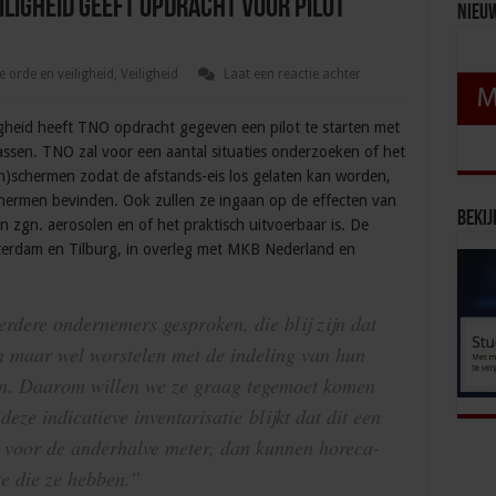
eiligheid geeft opdracht voor pilot
Nieu
 orde en veiligheid
,
Veiligheid
Laat een reactie achter
ligheid heeft TNO opdracht gegeven een pilot te starten met
assen. TNO zal voor een aantal situaties onderzoeken of het
h)schermen zodat de afstands-eis los gelaten kan worden,
chermen bevinden. Ook zullen ze ingaan op de effecten van
Bekij
 zgn. aerosolen en of het praktisch uitvoerbaar is. De
tterdam en Tilburg, in overleg met MKB Nederland en
rdere ondernemers gesproken, die blij zijn dat
 maar wel worstelen met de indeling van hun
sen. Daarom willen we ze graag tegemoet komen
 deze indicatieve inventarisatie blijkt dat dit een
is voor de anderhalve meter, dan kunnen horeca-
e die ze hebben.”