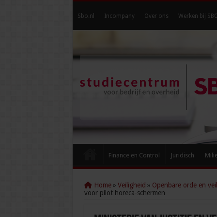
Sbo.nl
Incompany
Over ons
Werken bij SB
Finance en Control
Juridisch
Mili
Home
»
Veiligheid
»
Openbare orde en veil
voor pilot horeca-schermen