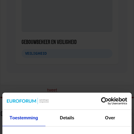
Gebouwbeheer en veiligheid
VEILIGHEID
tweet
Over Jan Terpstra
Toestemming
Details
Over
Jan Terpstra, hoogleraar Criminologie aan de
Radboud Universiteit Nijmegen en docent op de