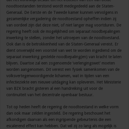
noodtoestanden terstond wordt medegedeeld aan de Staten-
Generaal. De Eerste en de Tweede kamer kunnen vervolgens in
gezamenlijke vergadering de noodtoestand opheffen indien zij
van oordeel zijn dat deze niet, of niet langer mag voortduren. De
regering heeft ook de mogelijkheid om separaat noodbepalingen
inwerking te stellen, zonder het uitroepen van de noodtoestand.
Ook dan is de betrokkenheid van de Staten-Generaal vereist. Er
dient onverwijld een voorstel van wet te worden ingediend om de
separaat inwerking gestelde noodbepaling(en) van kracht te laten
blijven. Daartoe zal een zogenoemde ‘verlengingswet’ moeten
worden aangenomen. Dit vereist een fysiek samenkomen van de
volksvertegenwoordigende lichamen, wat in tijden van een
infectieziekte een nieuwe uitdaging kan opleveren. Het Ministerie
van BZK bracht gisteren al een handreiking uit voor de
continuïteit van het decentrale openbaar bestuur.
Tot op heden heeft de regering de noodtoestand in welke vorm
dan ook maar zelden ingesteld. De regering beschouwt het
afkondigen daarvan als een ingrijpende gebeurtenis die een
escalerend effect kan hebben. Dat wil zij zo lang als mogelijk is