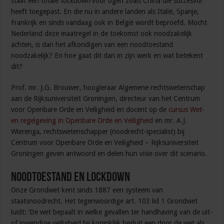
staat een totale
lockdown
voor ogen zoals China die succesvol
heeft toegepast. En die nu in andere landen als Italië, Spanje,
Frankrijk en sinds vandaag ook in België wordt beproefd. Mocht
Nederland deze maatregel in de toekomst ook noodzakelijk
achten, is dan het afkondigen van een noodtoestand
noodzakelijk? En hoe gaat dit dan in zijn werk en wat betekent
dit?
Prof. mr. J.G. Brouwer, hoogleraar Algemene rechtswetenschap
aan de Rijksuniversiteit Groningen, directeur van het Centrum
voor Openbare Orde en Veiligheid en docent op de
cursus Wet-
en regelgeving in Openbare Orde en Veiligheid
en mr. A.J.
Wierenga, rechtswetenschapper (noodrecht-specialist) bij
Centrum voor Openbare Orde en Veiligheid – Rijksuniversiteit
Groningen geven antwoord en delen hun visie over dit scenario.
Noodtoestand en lockdown
Onze Grondwet kent sinds 1887 een systeem van
staatsnoodrecht. Het tegenwoordige art. 103 lid 1 Grondwet
luidt: ‘De wet bepaalt in welke gevallen ter handhaving van de uit-
of inwendige veiligheid bij koninklijk besluit een door de wet als