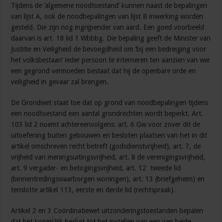
Tijdens de ‘algemene noodtoestand’ kunnen naast de bepalingen
van lijst A, ook de noodbepalingen van lijst B inwerking worden
gesteld. Die zijn nog ingrijpender van aard. Een goed voorbeeld
daarvan is art. 18 lid 1 Wbbbg. Die bepaling geeft de Minister van
Justitie en Veiligheid de bevoegdheid om ‘bij een bedreiging voor
het volksbestaan’ ieder persoon te interneren ten aanzien van wie
een gegrond vermoeden bestaat dat hij de openbare orde en
veiligheid in gevaar zal brengen.
De Grondwet staat toe dat op grond van noodbepalingen tijdens
een noodtoestand een aantal grondrechten wordt beperkt. Art.
103 lid 2 noemt achtereenvolgens: art. 6 Gw voor zover dit de
uitoefening buiten gebouwen en besloten plaatsen van het in dit
artikel omschreven recht betreft (godsdienstvrijheid), art. 7, de
vrijheid van meningsuitingsvrijheid, art. 8 de verenigingsvrijheid,
art. 9 vergader- en betogingsvrijheid, art. 12 tweede lid
(binnentredingswaarborgen woningen), art. 13 (briefgeheim) en
tenslotte artikel 113, eerste en derde lid (rechtspraak).
Artikel 2 en 3 Coördinatiewet uitzonderingstoestanden bepalen
dat het koninklijk besluit tot het instellen van een van beide