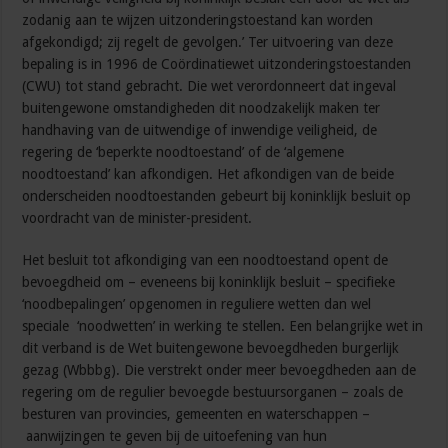
zodanig aan te wijzen uitzonderingstoestand kan worden
afgekondigd; zij regelt de gevolgen.’ Ter uitvoering van deze
bepaling is in 1996 de Coördinatiewet uitzonderingstoestanden
(CWU) tot stand gebracht. Die wet verordonneert dat ingeval
buitengewone omstandigheden dit noodzakelijk maken ter
handhaving van de uitwendige of inwendige veiligheid, de
regering de ‘beperkte noodtoestand’ of de ‘algemene
noodtoestand’ kan afkondigen. Het afkondigen van de beide
onderscheiden noodtoestanden gebeurt bij koninklijk besluit op
voordracht van de minister-president.
Het besluit tot afkondiging van een noodtoestand opent de
bevoegdheid om – eveneens bij koninklijk besluit – specifieke
‘noodbepalingen’ opgenomen in reguliere wetten dan wel
speciale ‘noodwetten’ in werking te stellen. Een belangrijke wet in
dit verband is de Wet buitengewone bevoegdheden burgerlijk
gezag (Wbbbg). Die verstrekt onder meer bevoegdheden aan de
regering om de regulier bevoegde bestuursorganen – zoals de
besturen van provincies, gemeenten en waterschappen –
aanwijzingen te geven bij de uitoefening van hun