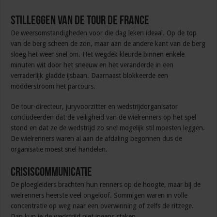
Stilleggen van de Tour de France
De weersomstandigheden voor die dag leken ideaal. Op de top
van de berg scheen de zon, maar aan de andere kant van de berg
sloeg het weer snel om. Het wegdek kleurde binnen enkele
minuten wit door het sneeuw en het veranderde in een
verraderlijk gladde ijsbaan. Daarnaast blokkeerde een
modderstroom het parcours.
De tour-directeur, juryvoorzitter en wedstrijdorganisator
concludeerden dat de veiligheid van de wielrenners op het spel
stond en dat ze de wedstrijd zo snel mogelijk stil moesten leggen.
De wielrenners waren al aan de afdaling begonnen dus de
organisatie moest snel handelen.
Crisiscommunicatie
De ploegleiders brachten hun renners op de hoogte, maar bij de
wielrenners heerste veel ongeloof. Sommigen waren in volle
concentratie op weg naar een overwinning of zelfs de ritzege.
Dan kun je de wedstrijd niet ineens staken.