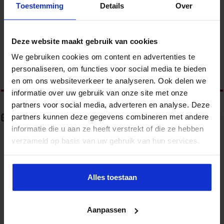
Toestemming
Details
Over
veiligheidsprofessionals werkzaam bij de
overheid en het bedrijfsleven met als doel om
kennis en ervaringen uit te wisselen en van elkaar te leren. Ik
organiseer events over trends en actuele ontwikkelingen op het
Deze website maakt gebruik van cookies
terrein van veiligheid. Meer informatie over het Studiecentrum voor
Bedrijf en Overheid en het opleidingsaanbod is te vinden op
We gebruiken cookies om content en advertenties te
www.sbo.nl/veiligheid
personaliseren, om functies voor social media te bieden
en om ons websiteverkeer te analyseren. Ook delen we
informatie over uw gebruik van onze site met onze
partners voor social media, adverteren en analyse. Deze
partners kunnen deze gegevens combineren met andere
Gerelateerde Artikelen
informatie die u aan ze heeft verstrekt of die ze hebben
verzameld op basis van uw gebruik van hun services.
Alles toestaan
Aanpassen