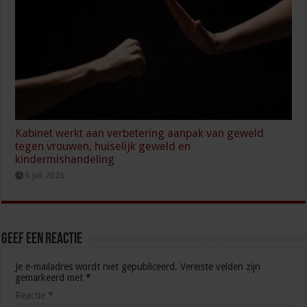
Kabinet werkt aan verbetering aanpak van geweld
tegen vrouwen, huiselijk geweld en
kindermishandeling
6 juli 2026
Geef een reactie
Je e-mailadres wordt niet gepubliceerd.
Vereiste velden zijn
gemarkeerd met
*
Reactie
*