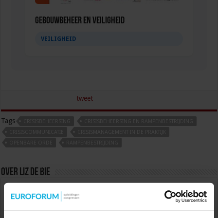
Gebouwbeheer en veiligheid
VEILIGHEID
tweet
Tags
CRISISBEHEERSING
CRISISBEHEERSING EN RAMPENBESTRIJDING
CRISISCOMMUNICATIE
CRISISMANAGEMENT IN DE PRAKTIJK
OPENBARE ORDE
RAMPENBESTRIJDING
Over Liz de Bie
Nederland veilig maken doe je samen. Voor het
Studiecentrum voor Bedrijf en Overheid
organiseer ik congressen, cursussen, opleidingen
en incompany trainingen voor en met