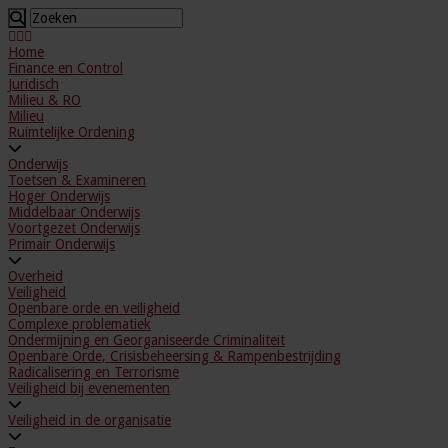
Home
Finance en Control
Juridisch
Milieu & RO
Milieu
Ruimtelijke Ordening
Onderwijs
Toetsen & Examineren
Hoger Onderwijs
Middelbaar Onderwijs
Voortgezet Onderwijs
Primair Onderwijs
Overheid
Veiligheid
Openbare orde en veiligheid
Complexe problematiek
Ondermijning en Georganiseerde Criminaliteit
Openbare Orde, Crisisbeheersing & Rampenbestrijding
Radicalisering en Terrorisme
Veiligheid bij evenementen
Veiligheid in de organisatie