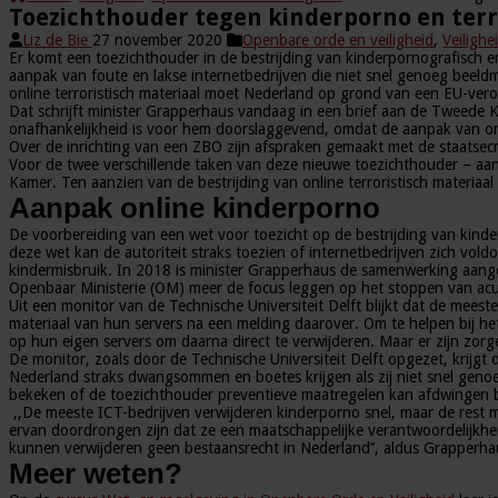
Toezichthouder tegen kinderporno en terro
Liz de Bie
27 november 2020
Openbare orde en veiligheid
,
Veilighe
Er komt een toezichthouder in de bestrijding van kinderpornografisch en 
aanpak van foute en lakse internetbedrijven die niet snel genoeg beeld
online terroristisch materiaal moet Nederland op grond van een EU-verord
Dat schrijft minister Grapperhaus vandaag in een brief aan de Tweede K
onafhankelijkheid is voor hem doorslaggevend, omdat de aanpak van onlin
Over de inrichting van een ZBO zijn afspraken gemaakt met de staatsecr
Voor de twee verschillende taken van deze nieuwe toezichthouder – aan
Kamer. Ten aanzien van de bestrijding van online terroristisch materia
Aanpak online kinderporno
De voorbereiding van een wet voor toezicht op de bestrijding van kinder
deze wet kan de autoriteit straks toezien of internetbedrijven zich vo
kindermisbruik. In 2018 is minister Grapperhaus de samenwerking aange
Openbaar Ministerie (OM) meer de focus leggen op het stoppen van acut
Uit een monitor van de Technische Universiteit Delft blijkt dat de mee
materiaal van hun servers na een melding daarover. Om te helpen bij h
op hun eigen servers om daarna direct te verwijderen. Maar er zijn zor
De monitor, zoals door de Technische Universiteit Delft opgezet, krijgt 
Nederland straks dwangsommen en boetes krijgen als zij niet snel gen
bekeken of de toezichthouder preventieve maatregelen kan afdwingen bi
,,De meeste ICT-bedrijven verwijderen kinderporno snel, maar de rest 
ervan doordrongen zijn dat ze een maatschappelijke verantwoordelijkhei
kunnen verwijderen geen bestaansrecht in Nederland’’, aldus Grapperha
Meer weten?