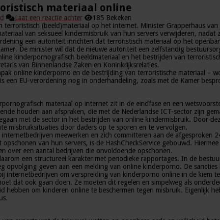
ristisch materiaal online
id
Laat een reactie achter
185 Bekeken
terroristisch (beeld)materiaal op het internet. Minister Grapperhaus van Ju
materiaal van seksueel kindermisbruik van hun servers verwijderen, nada
ening een autoriteit inrichten dat terroristisch materiaal op het openbare
amer. De minister wil dat de nieuwe autoriteit een zelfstandig bestuurs
e kinderpornografisch beeldmateriaal en het bestrijden van terroristisch
etaris van Binnenlandse Zaken en Koninkrijksrelaties.
pak online kinderporno en de bestrijding van terroristische materiaal –
al is een EU-verordening nog in onderhandeling, zoals met de Kamer bespr
pornografisch materiaal op internet zit in de eindfase en een wetsvoorste
ldoende houden aan afspraken, die met de Nederlandse ICT-sector zijn ge
gaan met de sector in het bestrijden van online kindermisbruik. Door de
e misbruiksituaties door daders op te sporen en te vervolgen.
ste internetbedrijven meewerken en zich committeren aan de afgesproken 
et opschonen van hun servers, is de HashCheckService gebouwd. Hiermee 
gen over een aantal bedrijven die onvoldoende opschonen.
daarom een structureel karakter met periodieke rapportages. In de bestuur
oeg opvolging geven aan een melding van online kinderporno. De sancties
j internetbedrijven om verspreiding van kinderporno online in de kiem t
moet dat ook gaan doen. Ze moeten dit regelen en simpelweg als onderdee
d hebben om kinderen online te beschermen tegen misbruik. Eigenlijk heb
us.