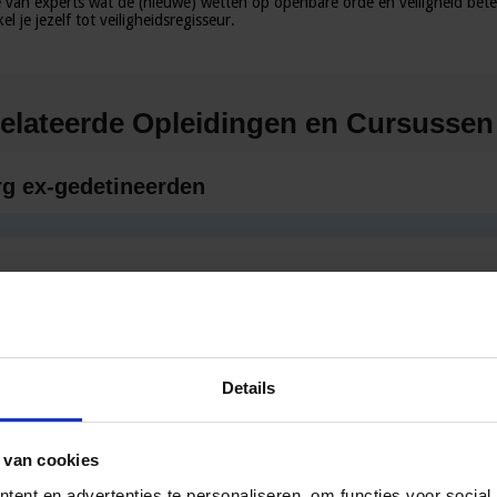
e van experts wat de (nieuwe) wetten op openbare orde en veiligheid bete
l je jezelf tot veiligheidsregisseur.
elateerde Opleidingen en Cursussen
rg ex-gedetineerden
begrepen gedrag
Details
 van cookies
ent en advertenties te personaliseren, om functies voor social