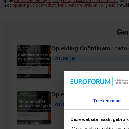
Op de
cursus Wet- en regelgeving in Openbare Orde en Veiligheid
leer j
In de
opleiding Beleidsmedewerker Openbare Orde en Veiligheid
ontwikke
Ger
Opleiding Coördinator nazo
VEILIGHEID
Opleiding Personen met on
Toestemming
VEILIGHEID
Deze website maakt gebruik
We gebruiken cookies om cont