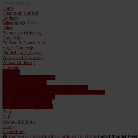
Klantenservice
Home
Finance en Control
Juridisch
Mijn Leeromgeving
Milieu & RO
Milieu
Ruimtelijke Ordening
Onderwijs
Blog
Toetsen & Examineren
Hoger Onderwijs
Middelbaar Onderwijs
Voortgezet Onderwijs
Primair Onderwijs
Overheid
Veiligheid
Openbare orde en veiligheid
Complexe problematiek
Ondermijning en Georganiseerde Criminaliteit
Openbare Orde, Crisisbeheersing & Rampenbestrijding
Radicalisering en Terrorisme
Veiligheid bij evenementen
Veiligheid in de organisatie
Zorg
Data
Vastgoed & Infra
Overig
Nieuwsbrief
Home
»
Veiligheid
»
Openbare orde en veiligheid
»
Toezichthouder tegen 