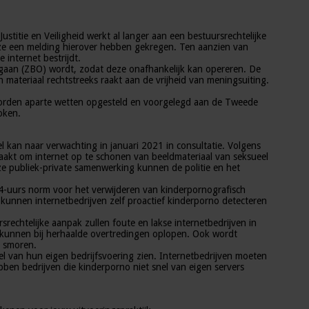
stitie en Veiligheid werkt al langer aan een bestuursrechtelijke
t ze een melding hierover hebben gekregen. Ten aanzien van
 internet bestrijdt.
orgaan (ZBO) wordt, zodat deze onafhankelijk kan opereren. De
 materiaal rechtstreeks raakt aan de vrijheid van meningsuiting.
 worden aparte wetten opgesteld en voorgelegd aan de Tweede
oken.
l kan naar verwachting in januari 2021 in consultatie. Volgens
maakt om internet op te schonen van beeldmateriaal van seksueel
ze publiek-private samenwerking kunnen de politie en het
24-uurs norm voor het verwijderen van kinderpornografisch
kunnen internetbedrijven zelf proactief kinderporno detecteren
srechtelijke aanpak zullen foute en lakse internetbedrijven in
 kunnen bij herhaalde overtredingen oplopen. Ook wordt
e smoren.
l van hun eigen bedrijfsvoering zien. Internetbedrijven moeten
ben bedrijven die kinderporno niet snel van eigen servers