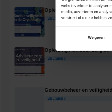
websiteverkeer te analyseren
Opleiding Sociale Veiligheid
media, adverteren en analys
verstrekt of die ze hebben v
VEILIGHEID
Weigeren
Opleiding Adviseur zorg en 
VEILIGHEID
Gebouwbeheer en veilighei
VEILIGHEID