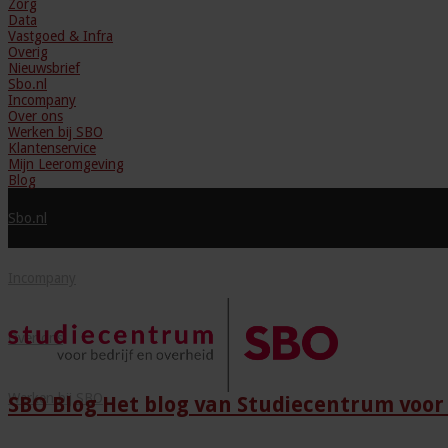
Zorg
Data
Vastgoed & Infra
Overig
Nieuwsbrief
Sbo.nl
Incompany
Over ons
Werken bij SBO
Klantenservice
Mijn Leeromgeving
Blog
Sbo.nl
Incompany
Over ons
Werken bij SBO
SBO Blog Het blog van Studiecentrum voor 