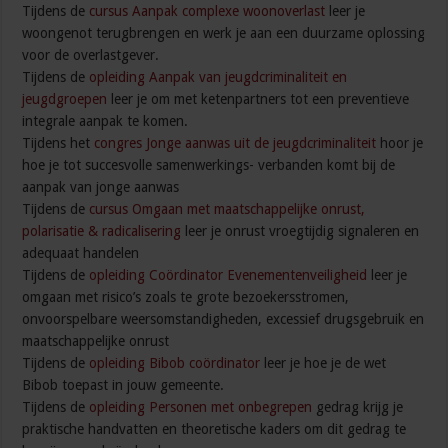
Tijdens de
cursus Aanpak complexe woonoverlast
leer je
woongenot terugbrengen en werk je aan een duurzame oplossing
voor de overlastgever.
Tijdens de
opleiding Aanpak van jeugdcriminaliteit en
jeugdgroepen
leer je om met ketenpartners tot een preventieve
integrale aanpak te komen.
Tijdens het
congres Jonge aanwas uit de jeugdcriminaliteit
hoor je
hoe je tot succesvolle samenwerkings- verbanden komt bij de
aanpak van jonge aanwas
Tijdens de
cursus Omgaan met maatschappelijke onrust,
polarisatie & radicalisering
leer je onrust vroegtijdig signaleren en
adequaat handelen
Tijdens de
opleiding Coördinator Evenementenveiligheid
leer je
omgaan met risico’s zoals te grote bezoekersstromen,
onvoorspelbare weersomstandigheden, excessief drugsgebruik en
maatschappelijke onrust
Tijdens de
opleiding Bibob coördinator
leer je hoe je de wet
Bibob toepast in jouw gemeente.
Tijdens de
opleiding Personen met onbegrepen
gedrag krijg je
praktische handvatten en theoretische kaders om dit gedrag te