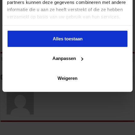
partners kunnen deze gegevens combineren met andere
informatie die u aan ze heeft verstrekt of die ze hebben
verzameld op basis van uw gebruik van hun services.
Gebouwbeheer en veiligheid
Veiligheid
Alles toestaan
tweet
Aanpassen
Tags
EXTREMISME
OPENBARE ORDE
RADICALISERING
TERRORISME
Over Piet
Weigeren