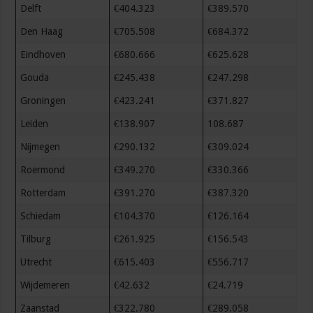
Delft
€404.323
€389.570
Den Haag
€705.508
€684.372
Eindhoven
€680.666
€625.628
Gouda
€245.438
€247.298
Groningen
€423.241
€371.827
Leiden
€138.907
108.687
Nijmegen
€290.132
€309.024
Roermond
€349.270
€330.366
Rotterdam
€391.270
€387.320
Schiedam
€104.370
€126.164
Tilburg
€261.925
€156.543
Utrecht
€615.403
€556.717
Wijdemeren
€42.632
€24.719
Zaanstad
€322.780
€289.058