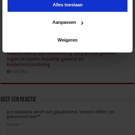
Alles toestaan
Aanpassen
Weigeren
Kabinet werkt aan verbetering aanpak van geweld
tegen vrouwen, huiselijk geweld en
kindermishandeling
6 juli 2026
Geef een reactie
Je e-mailadres wordt niet gepubliceerd.
Vereiste velden zijn
gemarkeerd met
*
Reactie
*