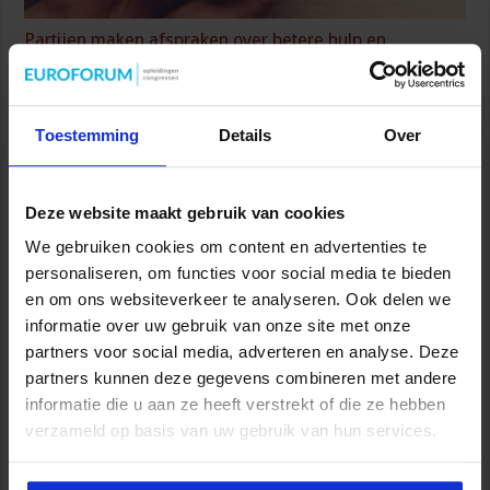
Partijen maken afspraken over betere hulp en
bescherming voor kinderen en gezinnen
9 juli 2026
Toestemming
Details
Over
Deze website maakt gebruik van cookies
We gebruiken cookies om content en advertenties te
personaliseren, om functies voor social media te bieden
en om ons websiteverkeer te analyseren. Ook delen we
informatie over uw gebruik van onze site met onze
partners voor social media, adverteren en analyse. Deze
Wijziging Arbobesluit voor invulling dossiers bij
partners kunnen deze gegevens combineren met andere
arbeidsongevallen
informatie die u aan ze heeft verstrekt of die ze hebben
8 juli 2026
verzameld op basis van uw gebruik van hun services.