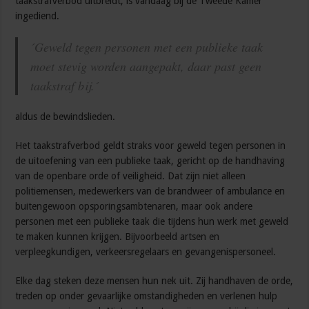
taakstrafverbod uitbreidt, is vandaag bij de Tweede Kamer
ingediend.
´Geweld tegen personen met een publieke taak
moet stevig worden aangepakt, daar past geen
taakstraf bij.´
aldus de bewindslieden.
Het taakstrafverbod geldt straks voor geweld tegen personen in
de uitoefening van een publieke taak, gericht op de handhaving
van de openbare orde of veiligheid. Dat zijn niet alleen
politiemensen, medewerkers van de brandweer of ambulance en
buitengewoon opsporingsambtenaren, maar ook andere
personen met een publieke taak die tijdens hun werk met geweld
te maken kunnen krijgen. Bijvoorbeeld artsen en
verpleegkundigen, verkeersregelaars en gevangenispersoneel.
Elke dag steken deze mensen hun nek uit. Zij handhaven de orde,
treden op onder gevaarlijke omstandigheden en verlenen hulp