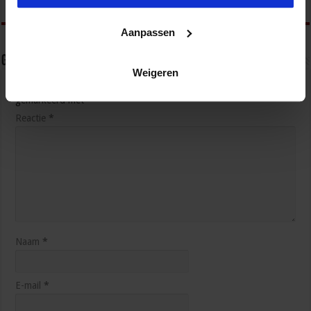
Aanpassen
Geef een reactie
Weigeren
Je e-mailadres wordt niet gepubliceerd.
Vereiste velden zijn
gemarkeerd met
*
Reactie
*
Naam
*
E-mail
*