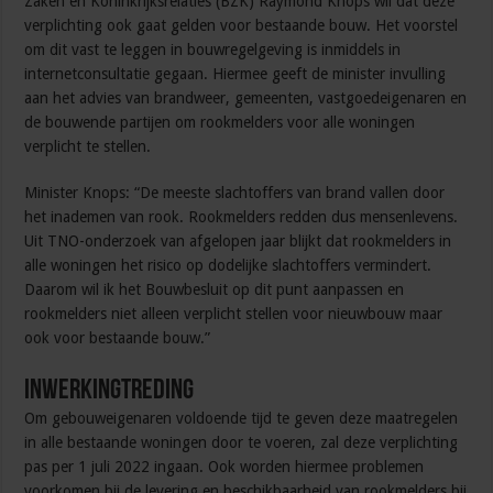
Zaken en Koninkrijksrelaties (BZK) Raymond Knops wil dat deze
verplichting ook gaat gelden voor bestaande bouw. Het voorstel
om dit vast te leggen in bouwregelgeving is inmiddels in
internetconsultatie gegaan. Hiermee geeft de minister invulling
aan het advies van brandweer, gemeenten, vastgoedeigenaren en
de bouwende partijen om rookmelders voor alle woningen
verplicht te stellen.
Minister Knops: “De meeste slachtoffers van brand vallen door
het inademen van rook. Rookmelders redden dus mensenlevens.
Uit TNO-onderzoek van afgelopen jaar blijkt dat rookmelders in
alle woningen het risico op dodelijke slachtoffers vermindert.
Daarom wil ik het Bouwbesluit op dit punt aanpassen en
rookmelders niet alleen verplicht stellen voor nieuwbouw maar
ook voor bestaande bouw.”
Inwerkingtreding
Om gebouweigenaren voldoende tijd te geven deze maatregelen
in alle bestaande woningen door te voeren, zal deze verplichting
pas per 1 juli 2022 ingaan. Ook worden hiermee problemen
voorkomen bij de levering en beschikbaarheid van rookmelders bij