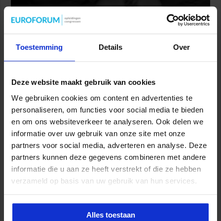
Toestemming
Details
Over
Onderzoek mensenhandel op Wallen: sekswerkers op
grote schaal uitgebuit
Deze website maakt gebruik van cookies
8 augustus 2026
We gebruiken cookies om content en advertenties te
personaliseren, om functies voor social media te bieden
en om ons websiteverkeer te analyseren. Ook delen we
informatie over uw gebruik van onze site met onze
partners voor social media, adverteren en analyse. Deze
partners kunnen deze gegevens combineren met andere
informatie die u aan ze heeft verstrekt of die ze hebben
verzameld op basis van uw gebruik van hun services.
OM legt record aan beslag crimineel geld
Alles toestaan
8 augustus 2026