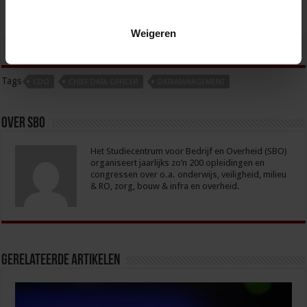
Weigeren
tweet
Tags
CDO
CHIEF DATA OFFICER
DATAMANAGEMENT
Over sbo
Het Studiecentrum voor Bedrijf en Overheid (SBO)
organiseert jaarlijks zo’n 200 opleidingen en
congressen over o.a. onderwijs, veiligheid, milieu
& RO, zorg, bouw & infra en overheid.
Gerelateerde Artikelen