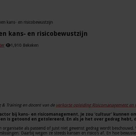
n kans- en risicobewustzijn
 kans- en risicobewustzijn
ter
1,910 Bekeken
 & Training en docent van de
verkorte opleiding Risicomanagement en 
factor bij kans- en risicomanagement. Je zou ‘cultuur’ kunnen o
en is getoond en getolereerd. En als je het over gedrag hebt, 
 organisatie als passend of juist niet gewenst gedrag wordt beschouwd.
issingen. Daarbij wegen ze steeds kansen en risico’s af. En hoe bewuster