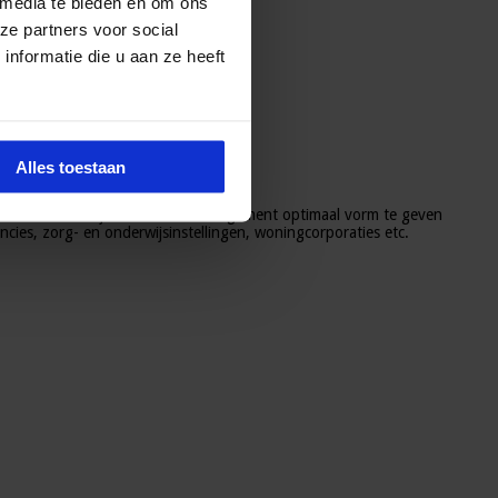
 media te bieden en om ons
ze partners voor social
nformatie die u aan ze heeft
Alles toestaan
t
is die noodzakelijk is om risicomanagement optimaal vorm te geven
cies, zorg- en onderwijsinstellingen, woningcorporaties etc.