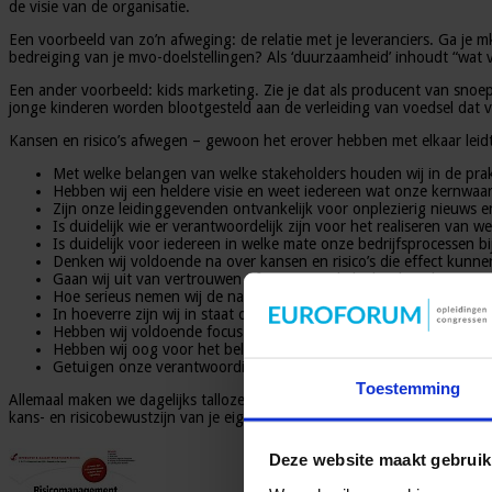
de visie van de organisatie.
Een voorbeeld van zo’n afweging: de relatie met je leveranciers. Ga je m
bedreiging van je mvo-doelstellingen? Als ‘duurzaamheid’ inhoudt “wat 
Een ander voorbeeld: kids marketing. Zie je dat als producent van snoep
jonge kinderen worden blootgesteld aan de verleiding van voedsel dat v
Kansen en risico’s afwegen – gewoon het erover hebben met elkaar leid
Met welke belangen van welke stakeholders houden wij in de prak
Hebben wij een heldere visie en weet iedereen wat onze kernwaa
Zijn onze leidinggevenden ontvankelijk voor onplezierig nieuws en
Is duidelijk wie er verantwoordelijk zijn voor het realiseren van 
Is duidelijk voor iedereen in welke mate onze bedrijfsprocessen b
Denken wij voldoende na over kansen en risico’s die effect kunn
Gaan wij uit van vertrouwen of van controle bij het bepalen van
Hoe serieus nemen wij de naleving van onze afgesproken kernw
In hoeverre zijn wij in staat om met behulp van onze gekozen indic
Hebben wij voldoende focus op voortdurende verbetering zodat 
Hebben wij oog voor het belang van een goede balans tussen stabi
Getuigen onze verantwoordingen aan onze stakeholders van actueel
Toestemming
Allemaal maken we dagelijks talloze afwegingen. Impliciet of meer explic
kans- en risicobewustzijn van je eigen team vergroten? Graag nodig ik 
Deze website maakt gebruik