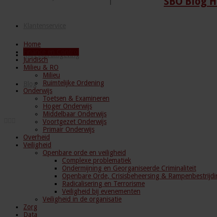
SBO Blog H
Klantenservice
Home
Finance en Control
Mijn Leeromgeving
Juridisch
Milieu & RO
Milieu
Ruimtelijke Ordening
Blog
Onderwijs
Toetsen & Examineren
Hoger Onderwijs
Middelbaar Onderwijs
Voortgezet Onderwijs
Primair Onderwijs
Overheid
Veiligheid
Openbare orde en veiligheid
Complexe problematiek
Ondermijning en Georganiseerde Criminaliteit
Openbare Orde, Crisisbeheersing & Rampenbestrijdi
Radicalisering en Terrorisme
Veiligheid bij evenementen
Veiligheid in de organisatie
Zorg
Data