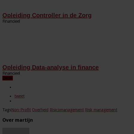
Opleiding Controller in de Zorg
Financieel
Opleiding Data-analyse in finance
Financieel
Delen
tweet
Tags
Non-Profit
Overheid
Risicomanagement
Risk management
Over martijn