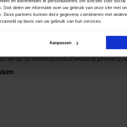
ent en advertenties te personaliseren, om functies voor social
. Ook delen we informatie over uw gebruik van onze site met on
e. Deze partners kunnen deze gegevens combineren met andere i
erzameld op basis van uw gebruik van hun services.
Aanpassen
agsverandering voor de overheid en non-profi
ies. Tijdens deze intensieve opleiding krijgt u binnen 5 dagen alle kenn
or meer dan 200 financiële professionals werkzaam bij gemeenten, provin
ssen