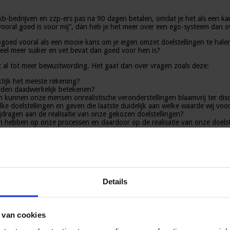
kb-bedrijven en zzp-ers pas na 90 dagen betalen, omdat je het als een kan
vooral goed is voor mij”, dan heb je het meer over een ego-systeem dan 
goed vooral als een mooie kans om je eigen omzet doelstellingen te halen
eel meer suiker en vet bevat dan goed voor hen is?
t al tot meer bewustwording. Het gaat dan over vragen zoals deze:
tijk het meeste rekening?
rden daadwerkelijk betekenen?
 kunnen onze mensen onrealistische veronderstellingen blaamvrij ter disc
welke doelstellingen en geven die laatste duidelijk aan welke waarde wij v
ijdragen aan de realisatie van onze gekozen doelstellingen?
en hebben op onze processen en daardoor op de realisatie van onze doelst
 onze kaders en beheersmaatregelen?
aarden en werkstandaarden?
atoren belangrijke wijzigingen in onze kansrijkheid en risicoblootstelling
wij onze kansen beter kunnen benutten en onze risico’s beter kunnen be
liteit en beweeglijkheid?
 inzicht in onze kansrijkheid en de risicoblootstelling?
Details
iet wegen we daarbij steeds kansen (met bijbehorende positieve gevolgen) 
je uit om dan de bovenstaande vragen regelmatig aan de orde te stellen.
 van cookies