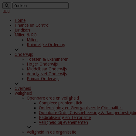
Home
Finance en Control
Juridisch
Milieu & RO
Milieu
Ruimtelijke Ordening
Onderwijs
Toetsen & Examineren
Hoger Onderwijs
Middelbaar Onderwijs
Voortgezet Onderwijs
Primair Onderwijs
Overheid
Veiligheid
Openbare orde en veiligheid
Complexe problematiek
Ondermijning en Georganiseerde Criminaliteit
Openbare Orde, Crisisbeheersing & Rampenbestrijdi
Radicalisering en Terrorisme
Veiligheid bij evenementen
Veiligheid in de organisatie