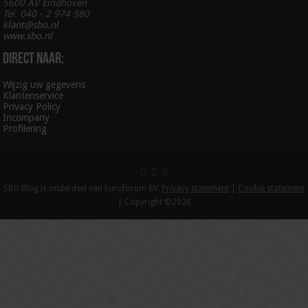
5600 AV Eindhoven
Tel. 040 - 2 974 980
klant@sbo.nl
www.sbo.nl
Direct naar:
Wijzig uw gegevens
Klantenservice
Privacy Policy
Incompany
Profilering
SBO Blog is onderdeel van Euroforum BV.
Privacy statement
|
Cookie statement
| Copyright ©2026