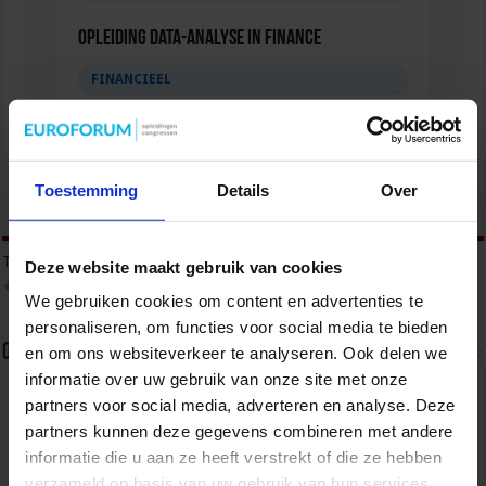
Opleiding Data-analyse in finance
FINANCIEEL
Toestemming
Details
Over
tweet
Tags
AUDIT
CONTROL
FINANCE
Deze website maakt gebruik van cookies
VERBIJZONDERDE INTERNE CONTROLE
VIC
We gebruiken cookies om content en advertenties te
personaliseren, om functies voor social media te bieden
Over sbo
en om ons websiteverkeer te analyseren. Ook delen we
informatie over uw gebruik van onze site met onze
Het Studiecentrum voor Bedrijf en Overheid (SBO)
partners voor social media, adverteren en analyse. Deze
organiseert jaarlijks zo’n 200 opleidingen en
partners kunnen deze gegevens combineren met andere
congressen over o.a. onderwijs, veiligheid, milieu
& RO, zorg, bouw & infra en overheid.
informatie die u aan ze heeft verstrekt of die ze hebben
verzameld op basis van uw gebruik van hun services.