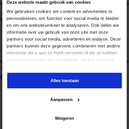
Deze website maakt gebruik van cookies
We gebruiken cookies om content en advertenties te
personaliseren, om functies voor social media te bieden
Over sbo
en om ons websiteverkeer te analyseren. Ook delen we
informatie over uw gebruik van onze site met onze
Het Studiecentrum voor Bedrijf en Overheid (SBO)
organiseert jaarlijks zo’n 200 opleidingen en
partners voor social media, adverteren en analyse. Deze
congressen over o.a. onderwijs, veiligheid, milieu
partners kunnen deze gegevens combineren met andere
& RO, zorg, bouw & infra en overheid.
informatie die u aan ze heeft verstrekt of die ze hebben
verzameld op basis van uw gebruik van hun services.
Gerelateerde Artikelen
Alles toestaan
Aanpassen
Weigeren