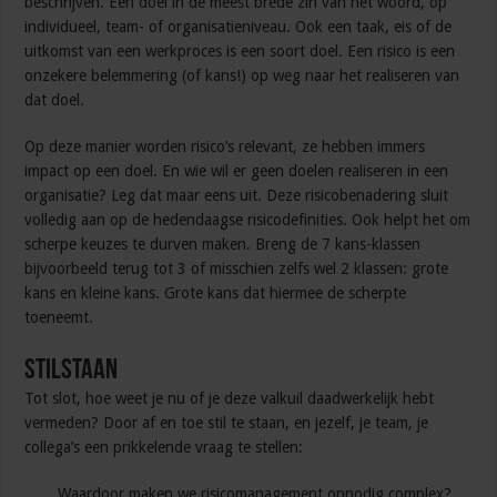
beschrijven. Een doel in de meest brede zin van het woord, op
individueel, team- of organisatieniveau. Ook een taak, eis of de
uitkomst van een werkproces is een soort doel. Een risico is een
onzekere belemmering (of kans!) op weg naar het realiseren van
dat doel.
Op deze manier worden risico’s relevant, ze hebben immers
impact op een doel. En wie wil er geen doelen realiseren in een
organisatie? Leg dat maar eens uit. Deze risicobenadering sluit
volledig aan op de hedendaagse risicodefinities. Ook helpt het om
scherpe keuzes te durven maken. Breng de 7 kans-klassen
bijvoorbeeld terug tot 3 of misschien zelfs wel 2 klassen: grote
kans en kleine kans. Grote kans dat hiermee de scherpte
toeneemt.
Stilstaan
Tot slot, hoe weet je nu of je deze valkuil daadwerkelijk hebt
vermeden? Door af en toe stil te staan, en jezelf, je team, je
collega’s een prikkelende vraag te stellen:
Waardoor maken we risicomanagement onnodig complex?