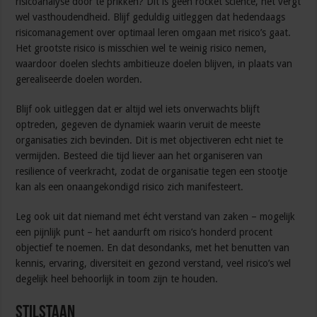
risicoanalyse door te prikken? Dit is geen rocket science, het vergt
wel vasthoudendheid. Blijf geduldig uitleggen dat hedendaags
risicomanagement over optimaal leren omgaan met risico’s gaat.
Het grootste risico is misschien wel te weinig risico nemen,
waardoor doelen slechts ambitieuze doelen blijven, in plaats van
gerealiseerde doelen worden.
Blijf ook uitleggen dat er altijd wel iets onverwachts blijft
optreden, gegeven de dynamiek waarin veruit de meeste
organisaties zich bevinden. Dit is met objectiveren echt niet te
vermijden. Besteed die tijd liever aan het organiseren van
resilience of veerkracht, zodat de organisatie tegen een stootje
kan als een onaangekondigd risico zich manifesteert.
Leg ook uit dat niemand met écht verstand van zaken – mogelijk
een pijnlijk punt – het aandurft om risico’s honderd procent
objectief te noemen. En dat desondanks, met het benutten van
kennis, ervaring, diversiteit en gezond verstand, veel risico’s wel
degelijk heel behoorlijk in toom zijn te houden.
Stilstaan