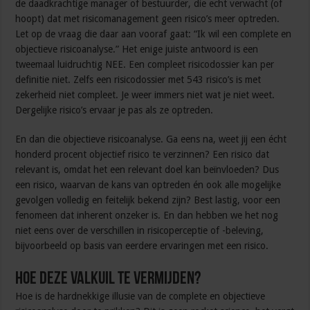
de daadkrachtige manager of bestuurder, die echt verwacht (of
hoopt) dat met risicomanagement geen risico’s meer optreden.
Let op de vraag die daar aan vooraf gaat: “Ik wil een complete en
objectieve risicoanalyse.” Het enige juiste antwoord is een
tweemaal luidruchtig NEE. Een compleet risicodossier kan per
definitie niet. Zelfs een risicodossier met 543 risico’s is met
zekerheid niet compleet. Je weer immers niet wat je niet weet.
Dergelijke risico’s ervaar je pas als ze optreden.
En dan die objectieve risicoanalyse. Ga eens na, weet jij een écht
honderd procent objectief risico te verzinnen? Een risico dat
relevant is, omdat het een relevant doel kan beïnvloeden? Dus
een risico, waarvan de kans van optreden én ook alle mogelijke
gevolgen volledig en feitelijk bekend zijn? Best lastig, voor een
fenomeen dat inherent onzeker is. En dan hebben we het nog
niet eens over de verschillen in risicoperceptie of -beleving,
bijvoorbeeld op basis van eerdere ervaringen met een risico.
Hoe deze valkuil te vermijden?
Hoe is de hardnekkige illusie van de complete en objectieve