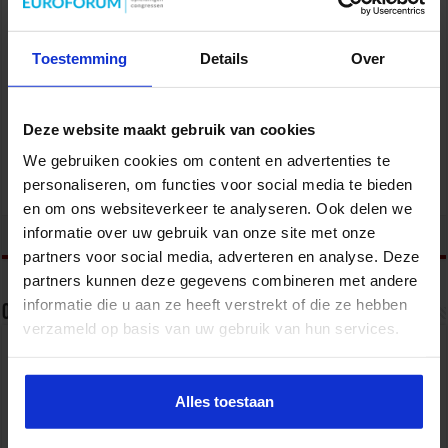
Toestemming
Details
Over
Deze website maakt gebruik van cookies
We gebruiken cookies om content en advertenties te
Opleiding Data-analyse in finance
personaliseren, om functies voor social media te bieden
Financieel
en om ons websiteverkeer te analyseren. Ook delen we
tweet
informatie over uw gebruik van onze site met onze
partners voor social media, adverteren en analyse. Deze
partners kunnen deze gegevens combineren met andere
informatie die u aan ze heeft verstrekt of die ze hebben
Over sbo
verzameld op basis van uw gebruik van hun services.
Het Studiecentrum voor Bedrijf en Overheid (SBO)
organiseert jaarlijks zo’n 200 opleidingen en
congressen over o.a. onderwijs, veiligheid, milieu
Alles toestaan
& RO, zorg, bouw & infra en overheid.