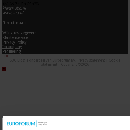
Tel. 040 - 2 974 980
klant@sbo.nl
www.sbo.nl
Direct naar:
Wijzig uw gegevens
Klantenservice
Privacy Policy
Incompany
Profilering
SBO Blog is onderdeel van Euroforum BV.
Privacy statement
|
Cookie
statement
| Copyright ©2026