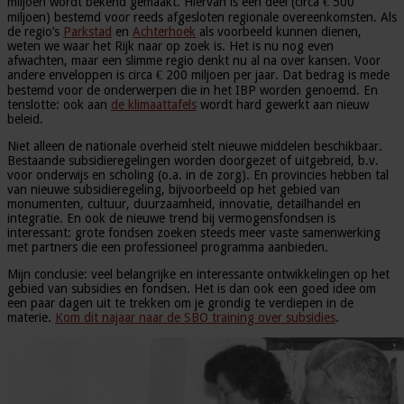
miljoen wordt bekend gemaakt. Hiervan is een deel (circa € 500
miljoen) bestemd voor reeds afgesloten regionale overeenkomsten. Als
de regio’s
Parkstad
en
Achterhoek
als voorbeeld kunnen dienen,
weten we waar het Rijk naar op zoek is. Het is nu nog even
afwachten, maar een slimme regio denkt nu al na over kansen. Voor
andere enveloppen is circa € 200 miljoen per jaar. Dat bedrag is mede
bestemd voor de onderwerpen die in het IBP worden genoemd. En
tenslotte: ook aan
de klimaattafels
wordt hard gewerkt aan nieuw
beleid.
Niet alleen de nationale overheid stelt nieuwe middelen beschikbaar.
Bestaande subsidieregelingen worden doorgezet of uitgebreid, b.v.
voor onderwijs en scholing (o.a. in de zorg). En provincies hebben tal
van nieuwe subsidieregeling, bijvoorbeeld op het gebied van
monumenten, cultuur, duurzaamheid, innovatie, detailhandel en
integratie. En ook de nieuwe trend bij vermogensfondsen is
interessant: grote fondsen zoeken steeds meer vaste samenwerking
met partners die een professioneel programma aanbieden.
Mijn conclusie: veel belangrijke en interessante ontwikkelingen op het
gebied van subsidies en fondsen. Het is dan ook een goed idee om
een paar dagen uit te trekken om je grondig te verdiepen in de
materie.
Kom dit najaar naar de SBO training over subsidies
.