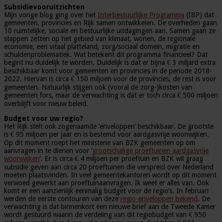
Subsidievooruitzichten
Mijn vorige blog ging over het
Interbestuurlijke Programma
(IBP) dat
gemeenten, provincies en Rijk samen ontwikkelen. De overheden gaan
10 ruimtelijke, sociale en bestuurlijke uitdagingen aan. Samen gaan ze
stappen zetten op het gebied van klimaat, wonen, de regionale
economie, een vitaal platteland, zorg/sociaal domein, migratie en
schuldenproblematiek. Wat betekent dit programma financieel? Dat
begint nu duidelijk te worden. Duidelijk is dat er bijna € 3 miljard extra
beschikbaar komt voor gemeenten en provincies in de periode 2018-
2022. Hiervan is circa € 150 miljoen voor de provincies, de rest is voor
gemeenten. Natuurlijk stijgen ook (vooral de zorg-)kosten van
gemeenten fors, maar de verwachting is dat er toch circa € 500 miljoen
overblijft voor nieuw beleid.
Budget voor uw regio?
Het Rijk stelt ook zogenaamde ‘enveloppen’ beschikbaar. De grootste
is € 95 miljoen per jaar en is bestemd voor aardgasvrije woonwijken.
Op dit moment roept het ministerie van BZK gemeenten op om
aanvragen in te dienen voor ‘
grootschalige proeftuinen aardgasvrije
woonwijken
’. Er is circa € 4 miljoen per proeftuin en BZK wil graag
subsidie geven aan circa 20 proeftuinen die verspreid over Nederland
moeten plaatsvinden. In veel gemeentekantoren wordt op dit moment
verwoed gewerkt aan proeftuinaanvragen. Ik weet er alles van. Ook
komt er een aanzienlijk eenmalig budget voor de regio’s. In februari
werden de eerste contouren van deze
regio-enveloppen bekend
. De
verwachting is dat binnenkort een nieuwe brief aan de Tweede Kamer
wordt gestuurd waarin de verdeling van dit regiobudget van € 950