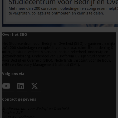
Over het SBO
Het Studiecentrum voor Bedrijf en Overheid (SBO) organiseert jaarlijks
zo’n 200 studiedagen en opleidingen over o.a. ruimtelijke ordening &
milieu, bestuur, verkeer & vervoer, sociale zekerheid, onderwijs en
gezondheidszorg. Onderdeel van Euroforum BV zijn Studiecentrum
voor Bedrijf en Overheid (SBO), Nederlands Instituut voor de Bouw
(NIB) en Secretary Management Instituut (SMI).
Volg ons via
Contact gegevens
Studiecentrum voor Bedrijf en Overheid
Postbus 845
5600 AV Eindhoven