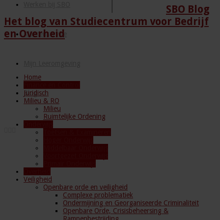
Werken bij SBO
SBO Blog
Het blog van Studiecentrum voor Bedrijf
en Overheid
Klantenservice
Mijn Leeromgeving
Home
Finance en Control
Juridisch
Blog
Milieu & RO
Milieu
Ruimtelijke Ordening
Onderwijs
Toetsen & Examineren
Hoger Onderwijs
Middelbaar Onderwijs
Voortgezet Onderwijs
Primair Onderwijs
Overheid
Veiligheid
Openbare orde en veiligheid
Complexe problematiek
Ondermijning en Georganiseerde Criminaliteit
Openbare Orde, Crisisbeheersing &
Rampenbestrijding