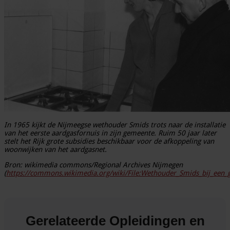
In 1965 kijkt de Nijmeegse wethouder Smids trots naar de installatie
van het eerste aardgasfornuis in zijn gemeente. Ruim 50 jaar later
stelt het Rijk grote subsidies beschikbaar voor de afkoppeling van
woonwijken van het aardgasnet.
Bron: wikimedia commons/Regional Archives Nijmegen
(
https://commons.wikimedia.org/wiki/File:Wethouder_Smids_bij_een_g
Gerelateerde Opleidingen en