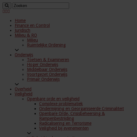
Home
Finance en Control
Juridisch
Milieu & RO
Milieu
Ruimtelijke Ordening
Onderwijs
Toetsen & Examineren
Hoger Onderwijs
Middelbaar Onderwijs
Voortgezet Onderwijs
Primair Onderwijs
Overheid
Veiligheid
Openbare orde en veiligheid
Complexe problematiek
Ondermijning en Georganiseerde Criminaliteit
Openbare Orde, Crisisbeheersing &
Rampenbestrijding
Radicalisering en Terrorisme
Veiligheid bij evenementen