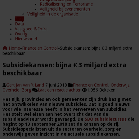
Radicalisering en Terrorisme
Veiligheid bij evenementen
Veiligheid in de organisatie
Zorg
Data
Vastgoed & Infra
Overig
Nieuwsbrief
Home
»
Finance en Control
»
Subsidiekansen: bijna € 3 miljard extra
beschikbaar
Subsidiekansen: bijna € 3 miljard extra
beschikbaar
Gert Jan van 't Land
7 juni 2018
Finance en Control
,
Onderwijs
,
Overheid
,
Zorg
Laat een reactie achter
1,956 Bekeken
Het Rijk, provincies en ook gemeenten zijn druk bezig met
het ontwikkelen van nieuwe subsidies. Dat is goed nieuws
voor wie interesse heeft in het verwerven van subsidies.
Het stelt wel eisen aan het overzicht dat van de
subsidieadviseur wordt gevraagd. De
SBO subsidiecursus
die
begint op 13 september 2018 zet de kansen op de rij.
Subsidiespecialisten uit de sectoren overheid, zorg en
onderwijs geven inzicht in de actuele subsidiekansen.