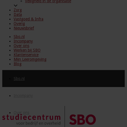
Veiligheid in de organisatie
Zorg
Data
Vastgoed & Infra
Overig
Nieuwsbrief
Sbo.nl
Incompany
Over ons
Werken bij SBO
Klantenservice
Mijn Leeromgeving
Blog
Sbo.nl
Incompany
Over ons