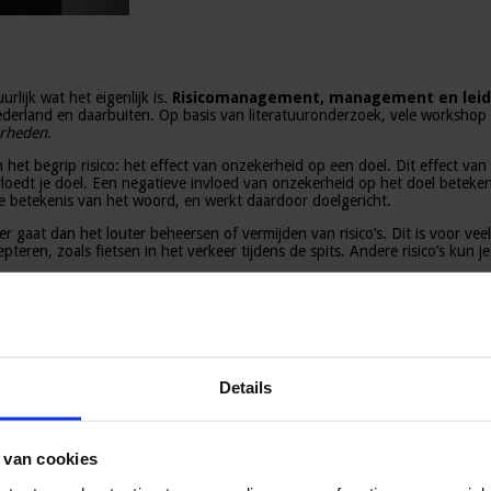
rlijk wat het eigenlijk is.
Risicomanagement, management en leider
derland en daarbuiten. Op basis van literatuuronderzoek, vele workshop 
erheden
.
n het begrip risico: het effect van onzekerheid op een doel. Dit effect va
oedt je doel. Een negatieve invloed van onzekerheid op het doel betekent
ede betekenis van het woord, en werkt daardoor doelgericht.
er gaat dan het louter beheersen of vermijden van risico’s. Dit is voor v
cepteren, zoals fietsen in het verkeer tijdens de spits. Andere risico’s ku
erheden met negatieve effecten op doelen zijn risico’s. Maar onzekerhede
n.
Details
ordt genoemd
. De letters VUCA staan voor vier woorden. Het eerst woor
ctoren beïnvloeden elkaar op een manier die we niet volledig begrijpen. H
 van cookies
jvoorbeeld op het gebied van technologie, digitalisering en robotiserin