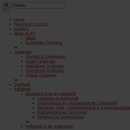
Home
Finance en Control
Juridisch
Milieu & RO
Milieu
Ruimtelijke Ordening
Onderwijs
Toetsen & Examineren
Hoger Onderwijs
Middelbaar Onderwijs
Voortgezet Onderwijs
Primair Onderwijs
Overheid
Veiligheid
Openbare orde en veiligheid
Complexe problematiek
Ondermijning en Georganiseerde Criminaliteit
Openbare Orde, Crisisbeheersing & Rampenbestrijdi
Radicalisering en Terrorisme
Veiligheid bij evenementen
Veiligheid in de organisatie