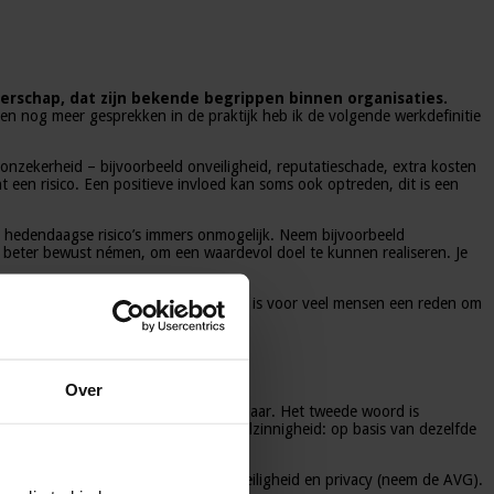
schap, dat zijn bekende begrippen binnen organisaties.
en nog meer gesprekken in de praktijk heb ik de volgende werkdefinitie
n onzekerheid – bijvoorbeeld onveiligheid, reputatieschade, extra kosten
 een risico. Een positieve invloed kan soms ook optreden, dit is een
eel hedendaagse risico’s immers onmogelijk. Neem bijvoorbeeld
n je beter bewust némen, om een waardevol doel te kunnen realiseren. Je
n kunnen ook volop kansen bieden! Dit is voor veel mensen een reden om
Over
d is Volatiel: dynamisch, onvoorspelbaar. Het tweede woord is
et vierde woord is Ambiguïteit, dubbelzinnigheid: op basis van dezelfde
g. Maar ook door spanningen tussen veiligheid en privacy (neem de AVG).