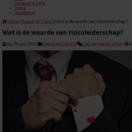
Vastgoed & Infra
Overig
Nieuwsbrief
Home
»
Finance en Control
»
Wat is de waarde van risicoleiderschap?
Wat is de waarde van risicoleiderschap?
sbo
26 juni 2020
Finance en Control
Laat een reactie achter
4