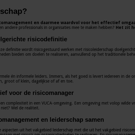
erschap?
sicomanagement en daarmee waardvol voor het effectief omgaa
en andere professionals in organisaties mee te maken hebben?
Het zit 
gerichte risicodefinitie
e definitie wordt risicogestuurd werken met risicoleiderschap doelgericht 
heden bieden om doelen te realiseren, aanvullend op het traditionele behee
rmele én informele leiders. Immers, als het goed is levert iedereen in de or
 groot of klein, dagelijkse of af en toe.
tief voor de risicomanager
 en complexiteit in een VUCA-omgeving. Een omgeving met volop wilde vraa
iet? Wel de realiteit.
sicomanagement en leiderschap samen
e aspecten uit het vakgebied leiderschap met die uit het vakgebied risic
n omgaan met risico’s om organisatiedoelen te realiseren. En risicomanage