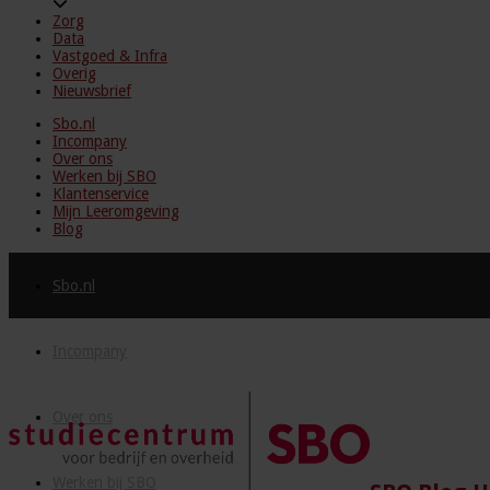
Zorg
Data
Vastgoed & Infra
Overig
Nieuwsbrief
Sbo.nl
Incompany
Over ons
Werken bij SBO
Klantenservice
Mijn Leeromgeving
Blog
Sbo.nl
Incompany
Over ons
Werken bij SBO