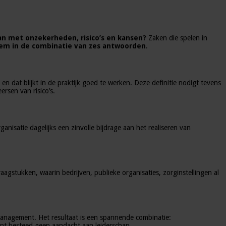
n met onzekerheden, risico’s en kansen?
Zaken die spelen in
hem in de combinatie van zes antwoorden
.
en dat blijkt in de praktijk goed te werken. Deze definitie nodigt tevens
rsen van risico’s.
ganisatie dagelijks een zinvolle bijdrage aan het realiseren van
gstukken, waarin bedrijven, publieke organisaties, zorginstellingen al
omanagement. Het resultaat is een spannende combinatie:
ment besteed geen aandacht aan leiderschap.