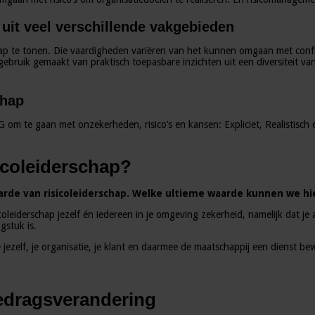
 uit veel verschillende vakgebieden
hap te tonen. Die vaardigheden variëren van het kunnen omgaan met confl
ebruik gemaakt van praktisch toepasbare inzichten uit een diversiteit v
chap
 om te gaan met onzekerheden, risico’s en kansen: Expliciet, Realistisch e
icoleiderschap?
de van risicoleiderschap. Welke ultieme waarde kunnen we hie
iderschap jezelf én iedereen in je omgeving zekerheid, namelijk dat je a
gstuk is.
jezelf, je organisatie, je klant en daarmee de maatschappij een dienst bew
edragsverandering