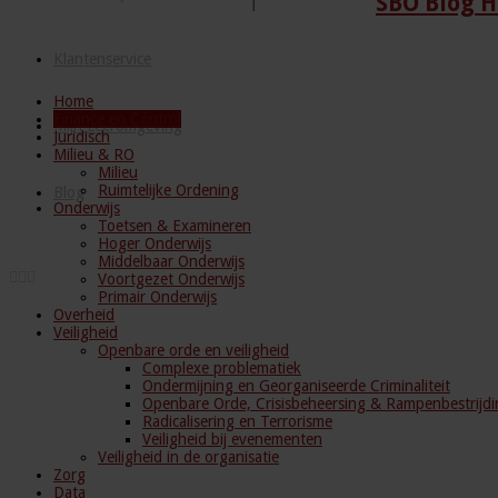
SBO Blog H
Klantenservice
Home
Finance en Control
Mijn Leeromgeving
Juridisch
Milieu & RO
Milieu
Ruimtelijke Ordening
Blog
Onderwijs
Toetsen & Examineren
Hoger Onderwijs
Middelbaar Onderwijs
Voortgezet Onderwijs
Primair Onderwijs
Overheid
Veiligheid
Openbare orde en veiligheid
Complexe problematiek
Ondermijning en Georganiseerde Criminaliteit
Openbare Orde, Crisisbeheersing & Rampenbestrijdi
Radicalisering en Terrorisme
Veiligheid bij evenementen
Veiligheid in de organisatie
Zorg
Data