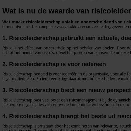
Wat is nu de waarde van risicoleid
Wat maakt risicoleiderschap uniek en onderscheidend van ri
binnen dynamische, complexe vraagstukken waar veel leidinggevenden 
1. Risicoleiderschap gebruikt een actuele, doel
Risico is het effect van onzekerheid op het behalen van doelen. Door dez
uit tot het nemen van risico’s, ofwel het pakken van kansen die onzeker
2. Risicoleiderschap is voor iedereen
Risicoleiderschap bedoeld is voor iederéén in de organisatie, voor alle fo
organisatiedoelen. En iedereen krijgt daarbij met onzekerheden te maken,
3. Risicoleiderschap biedt een nieuw perspec
Risicoleiderschap past veel beter dan risicomanagement bij de dynamiek
die andere organisaties zich nu en de komende jaren bevinden. Leuk, of n
4. Risicoleiderschap brengt het beste uit ri
Risicoleiderschap is ontstaan door het combineren van relevante, actuel
risicoleiderschap. Gewoonlijk gaat leiderschap niet diep in op het lere