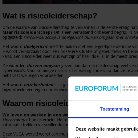
Wat is risicoleiderschap?
Om de waarde van risicoleiderschap te verkennen is de eerste vraag natuu
Maar risicoleiderschap?
Dit is een verrassend onbekend begrip, in Ne
opgesteld:
risicoleiderschap is doelgericht durven omgaan met onzek
Het woord
doelgericht
heeft te maken met een eigentijdse definitie va
– wordt veroorzaakt door een onzekere situatie of gebeurtenis én beïnvl
kans. Een risicoleider weet dus wat zijn of haar doel is, in de meest br
De woorden
durven
omgaan
geven aan dat risicoleiderschap veel verd
cyberrisico’s. Voor sommige risico’s zit er weinig anders op dan ze te ac
hebt vast wel eigen voorbeelden.
Het woord
onzekerheden
is al genoemde in de risicodefinitie: onzek
bijvoorbeeld een eigen onderneming te starten, of om aandelen te kope
Waarom risicoleiderschap?
Toestemming
We leven en werken in een wereld die wel de VUCA-wereld w
Uncertainty
of onzekerheid. Het derde woord is Complexiteit: allerlei fa
informatie trekken verschillende mensen heel verschillende conclusies.
Deze website maakt gebruik
Deze VUCA-wereld wordt continu gevoed door allerlei ontwikkelingen. Bi