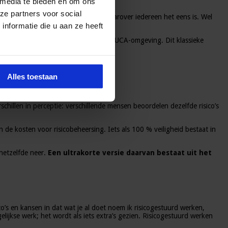
 media te bieden en om ons
ze partners voor social
ossingen voor zijn, oplossingen waarover iedereen het eens is. Wel
or zoveel mogelijk mensen.
nformatie die u aan ze heeft
kansen van wilde vraagstukken in een VUCA-omgeving. Dit klassieke
ing noem ik risicoleiderschap.
Alles toestaan
eerd
.
chillen in perceptie: verschillende mensen beoordelen dezelfde risico’s
n de kosten voor risicobeheersing. Iets als 100 % veiligheid bestaat in
hetzelfde neer.
Een ultrakorte versie daarvan bestaat uit het
’s en kansen in dat wat je al doet noem ik risicogestuurd werken,
ijkse werk; het wordt als iets extra’s gezien. Risicogestuurd werken