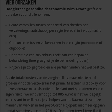
Vier oorzaken
Hoogleraar gezondheidseconomie Wim Groot
geeft vier
oorzaken voor dit fenomeen:
Grote verschillen tussen het aantal verzekerden per
verzekeringsmaatschappij per regio (verschil in inkoopmacht
dus)
Concurrentie tussen ziekenhuizen in een regio (monopolie of
oligopolie)
Prioriteit die een ziekenhuis geeft aan een bepaalde
behandeling (hoe graag wil je de behandeling doen)
Prijzen zijn zo gegroeid en alle partijen vinden het wel best zo.
Als de totale kosten van de zorginstelling maar niet te hard
groeien vindt de verzekeraar het prima. Misschien is dit okay voor
de verzekeraar maar als individuele klant met spataderen en een
eigen risico (wellicht verhoogd tot 885 euro) is het wel degelijk
interessant in welk huis je geholpen wordt. Daarnaast zal deze
manier van werken in het post-Corona-tijdperk niet meer opgaan
omdat sommige zorg met 70% is afgenomen terwijl tegelijkertijd