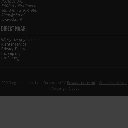
Postbus 845
5600 AV Eindhoven
Tel. 040 - 2 974 980
klant@sbo.nl
www.sbo.nl
Direct naar:
Wijzig uw gegevens
Klantenservice
Privacy Policy
Incompany
Profilering
SBO Blog is onderdeel van Euroforum BV.
Privacy statement
|
Cookie statement
| Copyright ©2026