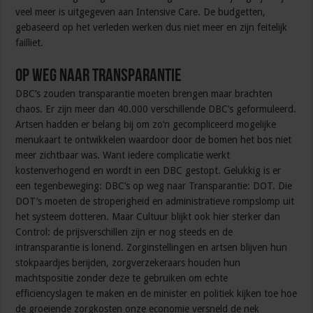
veel meer is uitgegeven aan Intensive Care. De budgetten,
gebaseerd op het verleden werken dus niet meer en zijn feitelijk
failliet.
Op weg naar Transparantie
DBC’s zouden transparantie moeten brengen maar brachten
chaos. Er zijn meer dan 40.000 verschillende DBC’s geformuleerd.
Artsen hadden er belang bij om zo’n gecompliceerd mogelijke
menukaart te ontwikkelen waardoor door de bomen het bos niet
meer zichtbaar was. Want iedere complicatie werkt
kostenverhogend en wordt in een DBC gestopt. Gelukkig is er
een tegenbeweging: DBC’s op weg naar Transparantie: DOT. Die
DOT’s moeten de stroperigheid en administratieve rompslomp uit
het systeem dotteren. Maar Cultuur blijkt ook hier sterker dan
Control: de prijsverschillen zijn er nog steeds en de
intransparantie is lonend. Zorginstellingen en artsen blijven hun
stokpaardjes berijden, zorgverzekeraars houden hun
machtspositie zonder deze te gebruiken om echte
efficiencyslagen te maken en de minister en politiek kijken toe hoe
de groeiende zorgkosten onze economie versneld de nek