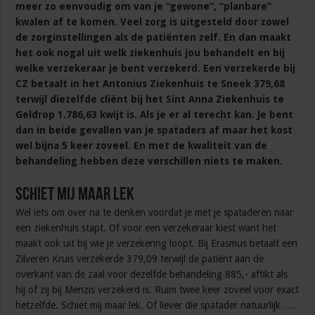
meer zo eenvoudig om van je “gewone”, “planbare”
kwalen af te komen. Veel zorg is uitgesteld door zowel
de zorginstellingen als de patiënten zelf. En dan maakt
het ook nogal uit welk ziekenhuis jou behandelt en bij
welke verzekeraar je bent verzekerd. Een verzekerde bij
CZ betaalt in het Antonius Ziekenhuis te Sneek 379,68
terwijl diezelfde cliënt bij het Sint Anna Ziekenhuis te
Geldrop 1.786,63 kwijt is. Als je er al terecht kan. Je bent
dan in beide gevallen van je spataders af maar het kost
wel bijna 5 keer zoveel. En met de kwaliteit van de
behandeling hebben deze verschillen niets te maken.
Schiet mij maar lek
Wel iets om over na te denken voordat je met je spataderen naar
een ziekenhuis stapt. Of voor een verzekeraar kiest want het
maakt ook uit bij wie je verzekering loopt. Bij Erasmus betaalt een
Zilveren Kruis verzekerde 379,09 terwijl de patiënt aan de
overkant van de zaal voor dezelfde behandeling 885,- aftikt als
hij of zij bij Menzis verzekerd is. Ruim twee keer zoveel voor exact
hetzelfde. Schiet mij maar lek. Of liever die spatader natuurlijk…..