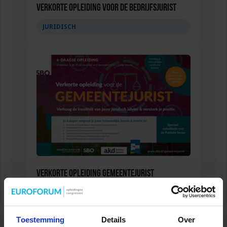
Verkorte opleiding voor de Bedrijfsjurist
JURIDISCH
Verkorte Opleiding Gemeentejurist
OVERHEID
Toestemming
Details
Over