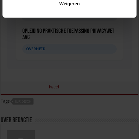
Weigeren
Opleiding Praktische toepassing Privacywet
AVG
OVERHEID
tweet
Tags
JURIDISCH
Over redactie