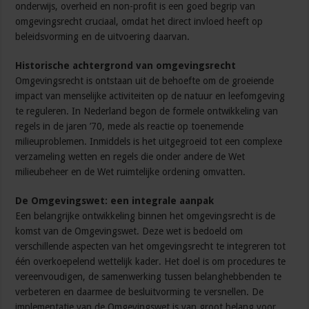
onderwijs, overheid en non-profit is een goed begrip van
omgevingsrecht cruciaal, omdat het direct invloed heeft op
beleidsvorming en de uitvoering daarvan.
Historische achtergrond van omgevingsrecht
Omgevingsrecht is ontstaan uit de behoefte om de groeiende
impact van menselijke activiteiten op de natuur en leefomgeving
te reguleren. In Nederland begon de formele ontwikkeling van
regels in de jaren ’70, mede als reactie op toenemende
milieuproblemen. Inmiddels is het uitgegroeid tot een complexe
verzameling wetten en regels die onder andere de Wet
milieubeheer en de Wet ruimtelijke ordening omvatten.
De Omgevingswet: een integrale aanpak
Een belangrijke ontwikkeling binnen het omgevingsrecht is de
komst van de Omgevingswet. Deze wet is bedoeld om
verschillende aspecten van het omgevingsrecht te integreren tot
één overkoepelend wettelijk kader. Het doel is om procedures te
vereenvoudigen, de samenwerking tussen belanghebbenden te
verbeteren en daarmee de besluitvorming te versnellen. De
implementatie van de Omgevingswet is van groot belang voor