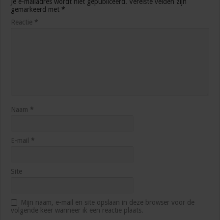
Je e-mailadres wordt niet gepubliceerd.
Vereiste velden zijn
gemarkeerd met
*
Reactie
*
Naam
*
E-mail
*
Site
Mijn naam, e-mail en site opslaan in deze browser voor de
volgende keer wanneer ik een reactie plaats.