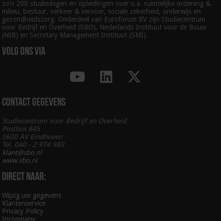
zo’n 200 studiedagen en opleidingen over o.a. ruimtelijke ordening &
milieu, bestuur, verkeer & vervoer, sociale zekerheid, onderwijs en
gezondheidszorg. Onderdeel van Euroforum BV zijn Studiecentrum
voor Bedrijf en Overheid (SBO), Nederlands Instituut voor de Bouw
(NIB) en Secretary Management Instituut (SMI).
Volg ons via
Contact gegevens
Studiecentrum voor Bedrijf en Overheid
Postbus 845
5600 AV Eindhoven
Tel. 040 - 2 974 980
klant@sbo.nl
www.sbo.nl
Direct naar:
Wijzig uw gegevens
Klantenservice
Privacy Policy
Incompany