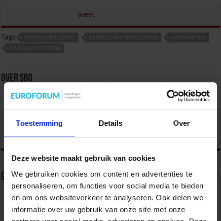
tweet
Tags
GEPERSONALISEERD
GEPERSONALISEERD LEREN
JAN BRANSEN
ONDERWIJSSYSTEEM
Over sbo
Het Studiecentrum voor Bedrijf en Overheid (SBO)
organiseert jaarlijks zo’n 200 opleidingen en
congressen over o.a. onderwijs, veiligheid, milieu
Toestemming
Details
Over
& RO, zorg, bouw & infra en overheid.
Deze website maakt gebruik van cookies
We gebruiken cookies om content en advertenties te
Gerelateerde Artikelen
personaliseren, om functies voor social media te bieden
en om ons websiteverkeer te analyseren. Ook delen we
informatie over uw gebruik van onze site met onze
partners voor social media, adverteren en analyse. Deze