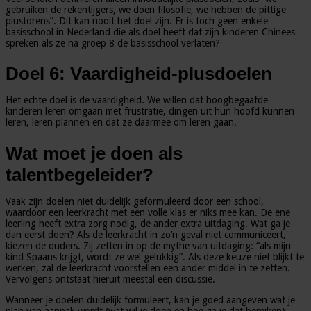
gebruiken de rekentijgers, we doen filosofie, we hebben de pittige
plustorens”. Dit kan nooit het doel zijn. Er is toch geen enkele
basisschool in Nederland die als doel heeft dat zijn kinderen Chinees
spreken als ze na groep 8 de basisschool verlaten?
Doel 6: Vaardigheid-plusdoelen
Het echte doel is de vaardigheid. We willen dat hoogbegaafde
kinderen leren omgaan met frustratie, dingen uit hun hoofd kunnen
leren, leren plannen en dat ze daarmee om leren gaan.
Wat moet je doen als
talentbegeleider?
Vaak zijn doelen niet duidelijk geformuleerd door een school,
waardoor een leerkracht met een volle klas er niks mee kan. De ene
leerling heeft extra zorg nodig, de ander extra uitdaging. Wat ga je
dan eerst doen? Als de leerkracht in zo’n geval niet communiceert,
kiezen de ouders. Zij zetten in op de mythe van uitdaging: “als mijn
kind Spaans krijgt, wordt ze wel gelukkig”. Als deze keuze niet blijkt te
werken, zal de leerkracht voorstellen een ander middel in te zetten.
Vervolgens ontstaat hieruit meestal een discussie.
Wanneer je doelen duidelijk formuleert, kan je goed aangeven wat je
plan van aanpak wordt (wat wil je doen en hoe ga je dat bereiken).