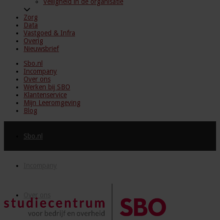
Veiligheid in de organisatie
Zorg
Data
Vastgoed & Infra
Overig
Nieuwsbrief
Sbo.nl
Incompany
Over ons
Werken bij SBO
Klantenservice
Mijn Leeromgeving
Blog
Sbo.nl
Incompany
Over ons