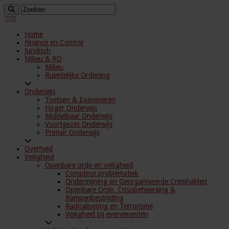
Home
Finance en Control
Juridisch
Milieu & RO
Milieu
Ruimtelijke Ordening
Onderwijs
Toetsen & Examineren
Hoger Onderwijs
Middelbaar Onderwijs
Voortgezet Onderwijs
Primair Onderwijs
Overheid
Veiligheid
Openbare orde en veiligheid
Complexe problematiek
Ondermijning en Georganiseerde Criminaliteit
Openbare Orde, Crisisbeheersing &
Rampenbestrijding
Radicalisering en Terrorisme
Veiligheid bij evenementen