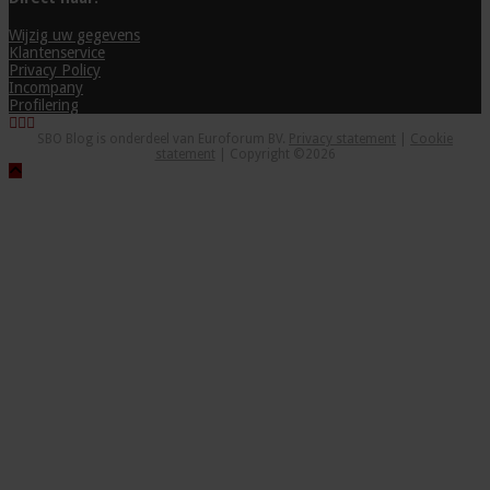
Wijzig uw gegevens
Klantenservice
Privacy Policy
Incompany
Profilering
SBO Blog is onderdeel van Euroforum BV.
Privacy statement
|
Cookie
statement
| Copyright ©2026