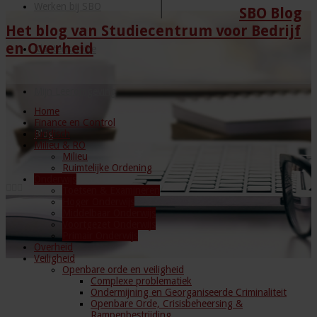
Werken bij SBO
SBO Blog
Het blog van Studiecentrum voor Bedrijf
en Overheid
Klantenservice
Mijn Leeromgeving
Home
Finance en Control
Juridisch
Blog
Milieu & RO
Milieu
Ruimtelijke Ordening
Onderwijs
Toetsen & Examineren
Hoger Onderwijs
Middelbaar Onderwijs
Voortgezet Onderwijs
Primair Onderwijs
Overheid
Veiligheid
Openbare orde en veiligheid
Complexe problematiek
Ondermijning en Georganiseerde Criminaliteit
Openbare Orde, Crisisbeheersing &
Rampenbestrijding