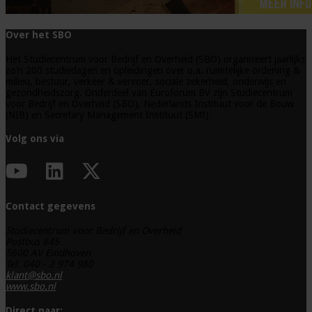
Over het SBO
Het Studiecentrum voor Bedrijf en Overheid (SBO) organiseert jaarlijks
zo’n 200 studiedagen en opleidingen over o.a. ruimtelijke ordening &
milieu, bestuur, verkeer & vervoer, sociale zekerheid, onderwijs en
gezondheidszorg. Onderdeel van Euroforum BV zijn Studiecentrum
voor Bedrijf en Overheid (SBO), Nederlands Instituut voor de Bouw
(NIB) en Secretary Management Instituut (SMI).
Volg ons via
Contact gegevens
Studiecentrum voor Bedrijf en Overheid
Postbus 845
5600 AV Eindhoven
Tel. 040 - 2 974 980
klant@sbo.nl
www.sbo.nl
Direct naar: