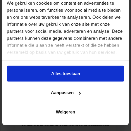
We gebruiken cookies om content en advertenties te
personaliseren, om functies voor social media te bieden
en om ons websiteverkeer te analyseren. Ook delen we
informatie over uw gebruik van onze site met onze
Verkorte opleiding Rekencoördinator PO
partners voor social media, adverteren en analyse. Deze
partners kunnen deze gegevens combineren met andere
ONDERWIJS
informatie die u aan ze heeft verstrekt of die ze hebben
verzameld op basis van uw gebruik van hun services.
Alles toestaan
Aanpassen
Weigeren
Verkorte opleiding voor de Intern Begeleider