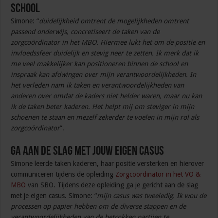
school
Simone: “
duidelijkheid omtrent de mogelijkheden omtrent
passend onderwijs, concretiseert de taken van de
zorgcoördinator in het MBO. Hiermee lukt het om de positie en
invloedssfeer duidelijk en stevig neer te zetten. Ik merk dat ik
me veel makkelijker kan positioneren binnen de school en
inspraak kan afdwingen over mijn verantwoordelijkheden. In
het verleden nam ik taken en verantwoordelijkheden van
anderen over omdat de kaders niet helder waren, maar nu kan
ik de taken beter kaderen. Het helpt mij om steviger in mijn
schoenen te staan en mezelf zekerder te voelen in mijn rol als
zorgcoördinator
”.
Ga aan de slag met jouw eigen casus
Simone leerde taken kaderen, haar positie versterken en hierover
communiceren tijdens de opleiding
Zorgcoördinator in het VO &
MBO
van SBO. Tijdens deze opleiding ga je gericht aan de slag
met je eigen casus. Simone: “
mijn casus was tweeledig. Ik wou de
processen op papier hebben om de diverse stappen en de
verantwoordelijkheden van de betrokken partijen te