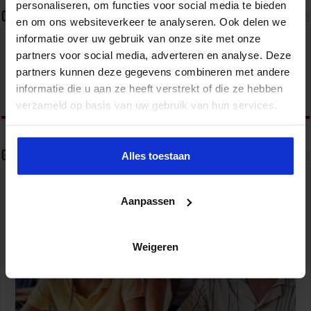
personaliseren, om functies voor social media te bieden
Over sbo
en om ons websiteverkeer te analyseren. Ook delen we
informatie over uw gebruik van onze site met onze
Het Studiecentrum voor Bedrijf en Overheid (SBO)
partners voor social media, adverteren en analyse. Deze
organiseert jaarlijks zo’n 200 opleidingen en
congressen over o.a. onderwijs, veiligheid, milieu
partners kunnen deze gegevens combineren met andere
& RO, zorg, bouw & infra en overheid.
informatie die u aan ze heeft verstrekt of die ze hebben
verzameld op basis van uw gebruik van hun services.
Gerelateerde Artikelen
Alles toestaan
Aanpassen
Weigeren