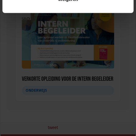
Verkorte opleiding voor de Intern Begeleider
ONDERWIJS
tweet