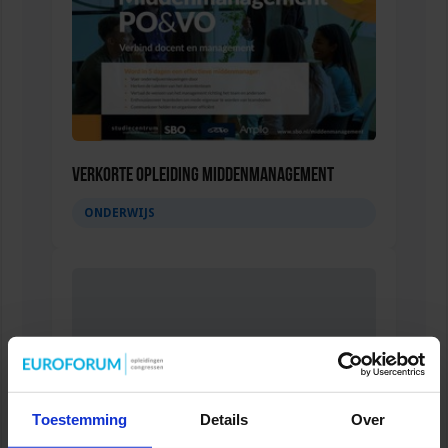
Verkorte opleiding Middenmanagement
ONDERWIJS
Toestemming
Details
Over