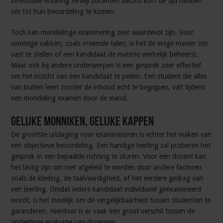
stressvolle ervaring terwijl docenten slechts kort de tijd hebben
om tot hun beoordeling te komen.
Toch kan mondelinge examinering zeer waardevol zijn. Voor
sommige vakken, zoals vreemde talen, is het de enige manier om
vast te stellen of een kandidaat de materie werkelijk beheerst.
Maar ook bij andere onderwerpen is een gesprek zeer effectief
om het inzicht van een kandidaat te peilen. Een student die alles
van buiten leert zonder de inhoud echt te begrijpen, valt tijdens
een mondeling examen door de mand.
Gelijke monniken, gelijke kappen
De grootste uitdaging voor examinatoren is echter het maken van
een objectieve beoordeling. Een handige leerling zal proberen het
gesprek in een bepaalde richting te sturen. Voor een docent kan
het lastig zijn om niet afgeleid te worden door andere factoren
zoals de kleding, de taalvaardigheid, of het eerdere gedrag van
een leerling. Omdat iedere kandidaat individueel geëxamineerd
wordt, is het moeilijk om de vergelijkbaarheid tussen studenten te
garanderen. Hierdoor is er vaak een groot verschil tussen de
onderlinge evaluatie van docenten.