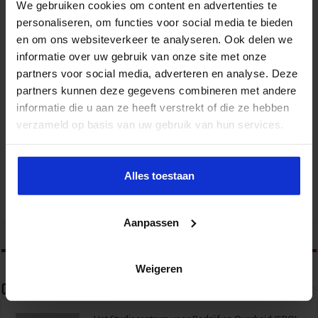
We gebruiken cookies om content en advertenties te
personaliseren, om functies voor social media te bieden
en om ons websiteverkeer te analyseren. Ook delen we
informatie over uw gebruik van onze site met onze
partners voor social media, adverteren en analyse. Deze
partners kunnen deze gegevens combineren met andere
informatie die u aan ze heeft verstrekt of die ze hebben
Verkorte opleiding voor de Intern Begeleider
verzameld op basis van uw gebruik van hun services.
ONDERWIJS
Alles toestaan
Aanpassen
tweet
Weigeren
Over sbo