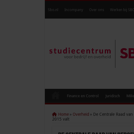
Sbo.nl
Incompany
Over ons
Werken bij SB
Finance en Control
Juridisch
Mili
Home
»
Overheid
»
De Centrale Raad van 
2015 valt