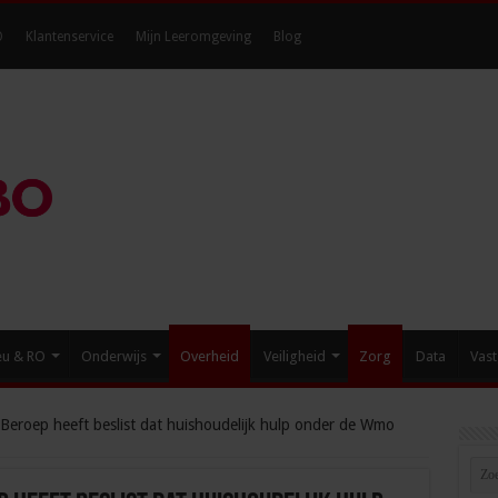
O
Klantenservice
Mijn Leeromgeving
Blog
eu & RO
Onderwijs
Overheid
Veiligheid
Zorg
Data
Vast
Beroep heeft beslist dat huishoudelijk hulp onder de Wmo