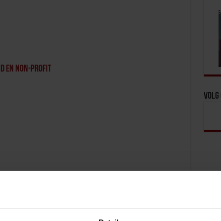
 en non-profit
Volg