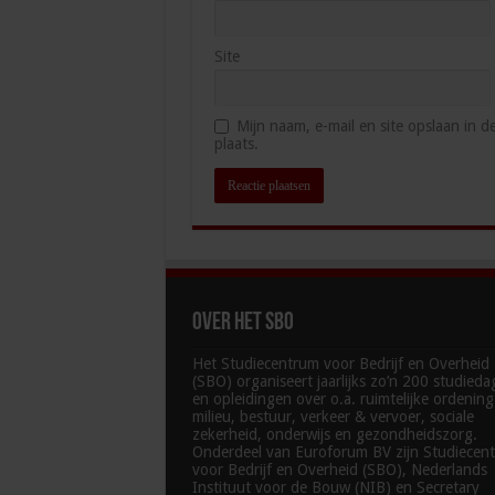
Site
Mijn naam, e-mail en site opslaan in 
plaats.
Over het SBO
Het Studiecentrum voor Bedrijf en Overheid
(SBO) organiseert jaarlijks zo’n 200 studied
en opleidingen over o.a. ruimtelijke ordenin
milieu, bestuur, verkeer & vervoer, sociale
zekerheid, onderwijs en gezondheidszorg.
Onderdeel van Euroforum BV zijn Studiecen
voor Bedrijf en Overheid (SBO), Nederlands
Instituut voor de Bouw (NIB) en Secretary