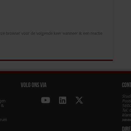
deze browser voor de volgende keer wanneer ik een reactie
Volg ons via
Con
Stud
agen
Post
g &
5600
Tel.
klan
trum
www.
Dire