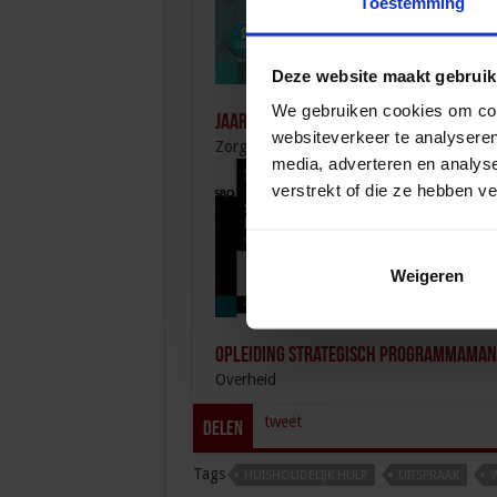
Toestemming
Deze website maakt gebruik
We gebruiken cookies om cont
Jaaropleiding Bedrijfskundig Zorgm
websiteverkeer te analyseren
Zorg
media, adverteren en analys
verstrekt of die ze hebben v
Weigeren
Opleiding Strategisch Programmama
Overheid
tweet
Delen
Tags
HUISHOUDELIJK HULP
UITSPRAAK