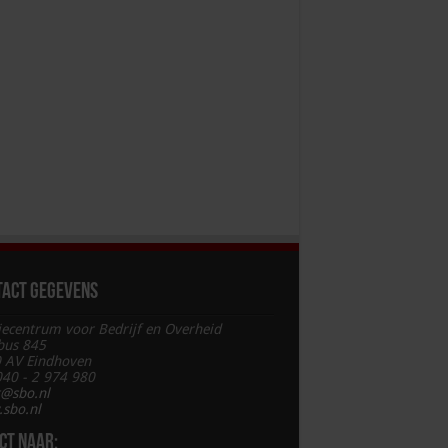
tact gegevens
iecentrum voor Bedrijf en Overheid
bus 845
 AV Eindhoven
 040 - 2 974 980
t@sbo.nl
sbo.nl
ct naar: