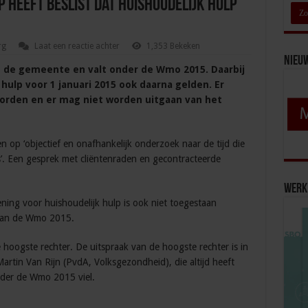
 heeft beslist dat huishoudelijk hulp
rg
Laat een reactie achter
1,353 Bekeken
Nieu
an de gemeente en valt onder de Wmo 2015. Daarbij
 hulp voor 1 januari 2015 ook daarna gelden. Er
orden en er mag niet worden uitgaan van het
 op ‘objectief en onafhankelijk onderzoek naar de tijd die
s’. Een gesprek met cliëntenraden en gecontracteerde
Werk 
ning voor huishoudelijk hulp is ook niet toegestaan
 van de Wmo 2015.
 hoogste rechter. De uitspraak van de hoogste rechter is in
Martin Van Rijn (PvdA, Volksgezondheid), die altijd heeft
nder de Wmo 2015 viel.