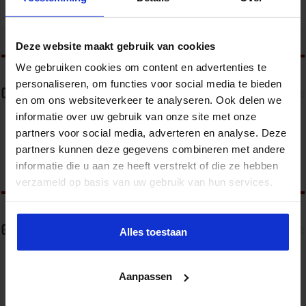
Overheid
tweet
Deze website maakt gebruik van cookies
We gebruiken cookies om content en advertenties te
personaliseren, om functies voor social media te bieden
Over sbo
en om ons websiteverkeer te analyseren. Ook delen we
informatie over uw gebruik van onze site met onze
Het Studiecentrum voor Bedrijf en Overheid (SBO)
partners voor social media, adverteren en analyse. Deze
organiseert jaarlijks zo’n 200 opleidingen en
congressen over o.a. onderwijs, veiligheid, milieu
partners kunnen deze gegevens combineren met andere
& RO, zorg, bouw & infra en overheid.
informatie die u aan ze heeft verstrekt of die ze hebben
verzameld op basis van uw gebruik van hun services.
Gerelateerde Artikelen
Alles toestaan
Aanpassen