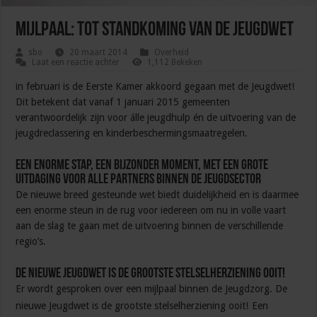
Mijlpaal: tot standkoming van de Jeugdwet
sbo
20 maart 2014
Overheid
Laat een reactie achter
1,112 Bekeken
in februari is de Eerste Kamer akkoord gegaan met de Jeugdwet!
Dit betekent dat vanaf 1 januari 2015 gemeenten
verantwoordelijk zijn voor álle jeugdhulp én de uitvoering van de
jeugdreclassering en kinderbeschermingsmaatregelen.
Een enorme stap, een bijzonder moment, met een grote
uitdaging voor alle partners binnen de jeugdsector
De nieuwe breed gesteunde wet biedt duidelijkheid en is daarmee
een enorme steun in de rug voor iedereen om nu in volle vaart
aan de slag te gaan met de uitvoering binnen de verschillende
regio’s.
De nieuwe Jeugdwet is de grootste stelselherziening ooit!
Er wordt gesproken over een mijlpaal binnen de Jeugdzorg. De
nieuwe Jeugdwet is de grootste stelselherziening ooit!
Een