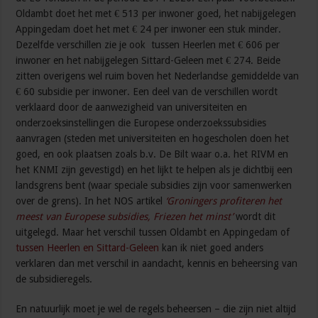
Oldambt doet het met € 513 per inwoner goed, het nabijgelegen
Appingedam doet het met € 24 per inwoner een stuk minder.
Dezelfde verschillen zie je ook tussen Heerlen met € 606 per
inwoner en het nabijgelegen Sittard-Geleen met € 274. Beide
zitten overigens wel ruim boven het Nederlandse gemiddelde van
€ 60 subsidie per inwoner. Een deel van de verschillen wordt
verklaard door de aanwezigheid van universiteiten en
onderzoeksinstellingen die Europese onderzoeks­subsidies
aanvragen (steden met universiteiten en hogescholen doen het
goed, en ook plaatsen zoals b.v. De Bilt waar o.a. het RIVM en
het KNMI zijn gevestigd) en het lijkt te helpen als je dichtbij een
landsgrens bent (waar speciale subsidies zijn voor samenwerken
over de grens). In het NOS artikel
‘Groningers profiteren het
meest van Europese subsidies, Friezen het minst’
wordt dit
uitgelegd. Maar het verschil tussen Oldambt en Appingedam of
tussen Heerlen en Sittard-Geleen
kan ik niet goed anders
verklaren dan met verschil in aandacht, kennis en beheersing van
de subsidieregels.
En natuurlijk moet je wel de regels beheersen – die zijn niet altijd