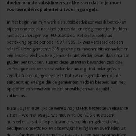
doelen van de subsidieverstrekkers en dat je je moet
voorbereiden op allerlei uitvoeringsregels.
In het begin van mijn werk als subsidieadviseur was ik betrokken
bij een onderzoek naar het succes dat enkele gemeenten hadden
met het aanvragen van EU-subsidies. Het onderzoek had
betrekking op de periode 1997-1999. Ik was verbaasd dat een
relatief kleine gemeente 205 gulden per inwoner binnenhaalde en
een andere, veel grotere gemeente niet verder kwam dan circa 75
gulden per inwoner. Tussen deze uitersten bevonden zich drie
andere gemeenten van wisselende omvang. Het belangrijkste
verschil tussen de gemeenten? Dat kwam eigenlijk neer op de
aandacht en energie die de gemeenten hadden besteed aan het
opsporen en verwerven en het ontwikkelen van de juiste
vakkennis.
Ruim 20 jaar later lijkt de wereld nog steeds hetzelfde in elkaar te
zitten – wie niet waagt, wie niet wint. De NOS onderzocht
hoeveel euro subsidie per inwoner werd binnengehaald door
bedrijven, onderzoek- en onderwijsinstellingen en overheden uit
de EU-fondsen in de periode 2014-2020. Een paar voorbeelden: