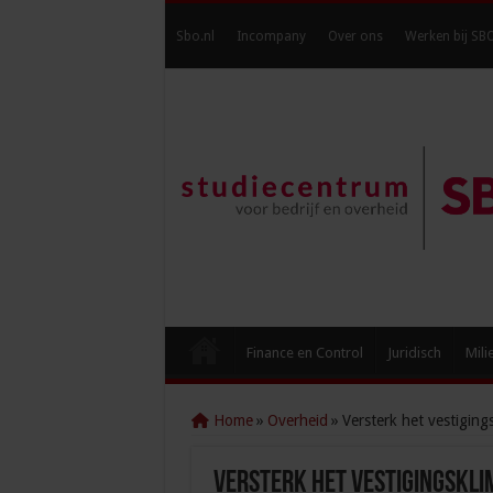
Sbo.nl
Incompany
Over ons
Werken bij SB
Finance en Control
Juridisch
Mili
Home
»
Overheid
»
Versterk het vestigin
Versterk het vestigingskli