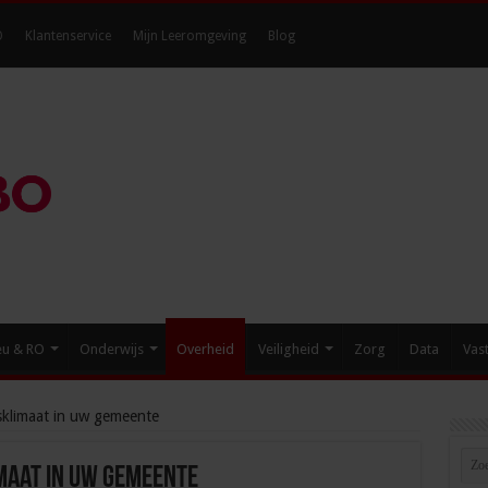
O
Klantenservice
Mijn Leeromgeving
Blog
eu & RO
Onderwijs
Overheid
Veiligheid
Zorg
Data
Vas
gsklimaat in uw gemeente
maat in uw gemeente