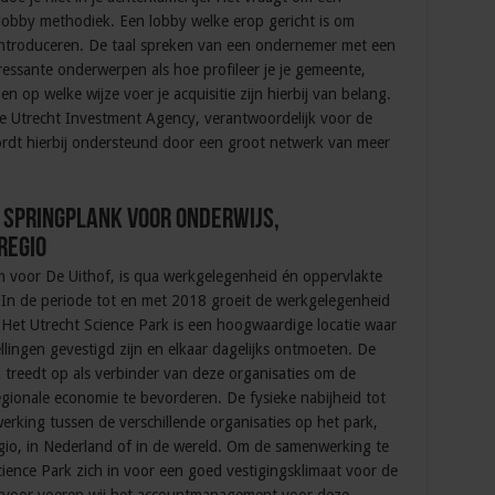
obby methodiek. Een lobby welke erop gericht is om
e introduceren. De taal spreken van een ondernemer met een
essante onderwerpen als hoe profileer je je gemeente,
 op welke wijze voer je acquisitie zijn hierbij van belang.
de Utrecht Investment Agency, verantwoordelijk voor de
ordt hierbij ondersteund door een groot netwerk van meer
 springplank voor onderwijs,
regio
m voor De Uithof, is qua werkgelegenheid én oppervlakte
 In de periode tot en met 2018 groeit de werkgelegenheid
 Het Utrecht Science Park is een hoogwaardige locatie waar
ellingen gevestigd zijn en elkaar dagelijks ontmoeten. De
k treedt op als verbinder van deze organisaties om de
ionale economie te bevorderen. De fysieke nabijheid tot
werking tussen de verschillende organisaties op het park,
egio, in Nederland of in de wereld. Om de samenwerking te
ience Park zich in voor een goed vestigingsklimaat voor de