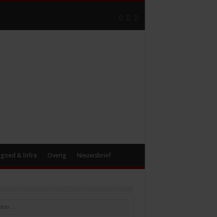
tgoed & Infra
Overig
Nieuwsbrief