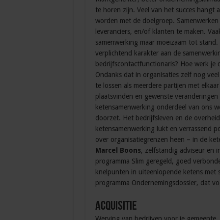
te horen zijn. Veel van het succes hang
worden met de doelgroep. Samenwerken vi
leveranciers, en/of klanten te maken. V
samenwerking maar moeizaam tot stand. M
verplichtend karakter aan de samenwerking
bedrijfscontactfunctionaris? Hoe werk je
Ondanks dat in organisaties zelf nog veel 
te lossen als meerdere partijen met elka
plaatsvinden en gewenste veranderingen 
ketensamenwerking onderdeel van ons wer
doorzet. Het bedrijfsleven en de overhei
ketensamenwerking lukt en verrassend posi
over organisatiegrenzen heen – in de kete
Marcel Boons
, zelfstandig adviseur en
programma Slim geregeld, goed verbonden
knelpunten in uiteenlopende ketens met s
programma Ondernemingsdossier, dat vo
Acquisitie
Werving van bedrijven voor je gemeente, d