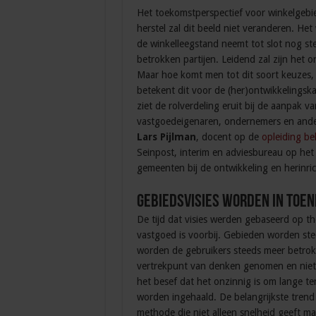
Het toekomstperspectief voor winkelgebie
herstel zal dit beeld niet veranderen. He
de winkelleegstand neemt tot slot nog stee
betrokken partijen. Leidend zal zijn het 
Maar hoe komt men tot dit soort keuzes, 
betekent dit voor de (her)ontwikkelingsk
ziet de rolverdeling eruit bij de aanpak 
vastgoedeigenaren, ondernemers en and
Lars Pijlman
, docent op de
opleiding b
Seinpost, interim en adviesbureau op het
gemeenten bij de ontwikkeling en herinri
Gebiedsvisies worden in toe
De tijd dat visies werden gebaseerd op t
vastgoed is voorbij. Gebieden worden st
worden de gebruikers steeds meer betrokk
vertrekpunt van denken genomen en niet h
het besef dat het onzinnig is om lange ter
worden ingehaald. De belangrijkste trend
methode die niet alleen snelheid geeft ma