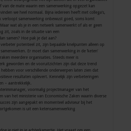
t af van de mate waarin een samenwerking opgezet kan
nden we heel normaal. Bijna iedereen heeft met collega’s,
aak verloopt samenwerking onbewust goed, soms komt
aar wat als je in een netwerk samenwerkt of als er geen
 zit, zoals in de situatie van een
 dan samen? Hoe pak je dat aan?
verbeter potentieel zit, zijn bepaalde knelpunten alleen op
ar samenwerken. Er moet dan samenwerking in de ‘keten’
raken meerdere organisaties. Steeds meer is
k geworden en de vooruitzichten zijn dat deze trend
d hebben voor verschillende onderwerpen laten zien dat
tieve resultaten oplevert. Kennelijk zijn verbeteringen
n – aantrekkelijk.
 interimmanager, voormalig projectmanager van het
 van het ministerie van Economische Zaken waarin diverse
ucces zijn aangepakt en momenteel adviseur bij het
ortgekomen is uit een ketensamenwerking
oe je niet in je achterkamertje. Het vraagt om een