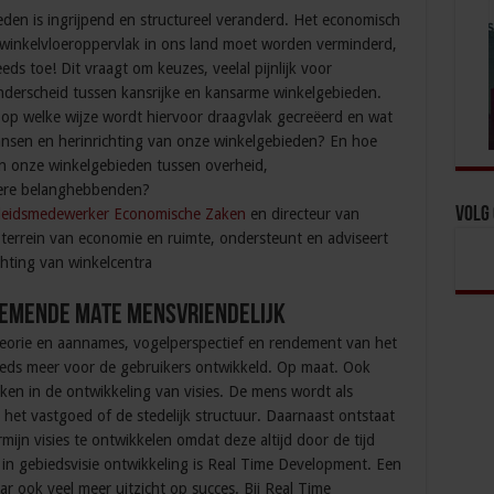
den is ingrijpend en structureel veranderd. Het economisch
t winkelvloeroppervlak in ons land moet worden verminderd,
ds toe! Dit vraagt om keuzes, veelal pijnlijk voor
onderscheid tussen kansrijke en kansarme winkelgebieden.
op welke wijze wordt hiervoor draagvlak gecreëerd en wat
ansen en herinrichting van onze winkelgebieden? En hoe
van onze winkelgebieden tussen overheid,
ere belanghebbenden?
Volg
eleidsmedewerker Economische Zaken
en directeur van
 terrein van economie en ruimte, ondersteunt en adviseert
chting van winkelcentra
nemende mate mensvriendelijk
heorie en aannames, vogelperspectief en rendement van het
eeds meer voor de gebruikers ontwikkeld. Op maat. Ook
en in de ontwikkeling van visies. De mens wordt als
et vastgoed of de stedelijk structuur. Daarnaast ontstaat
mijn visies te ontwikkelen omdat deze altijd door de tijd
 in gebiedsvisie ontwikkeling is Real Time Development. Een
ar ook veel meer uitzicht op succes. Bij Real Time