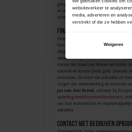
We gebruiken cookies om cont
geografie aan de Radboud Universiteit Ni
websiteverkeer te analyseren
en adviseert gemeenten, provincies, minis
media, adverteren en analys
ontwikkelmaatschappijen op het terrein v
verstrekt of die ze hebben v
Financiering van innovatie e
Overheden, bedrijven en kennisinstellin
Weigeren
functionerend ecosysteem zorgt voor ec
dergelijk ecosysteem zijn samenwerkingen 
samenwerking met de overheid. Zo wordt n
Kennis die zowel van binnen als buiten 
risicovol en kosten (veel) geld. Daaraan o
innovaties. De inzet van subsidies en fo
zorgen dat samenwerking en innovatie wé
Jos van den Broek
, adviseur bij Europ
opleiding bedrijfscontactfunctionaris
, ond
van hun economische en maatschappelijke
subsidies
Contact met bedrijven opbo
Klantgerichter, beter ondernemingsklimaat,