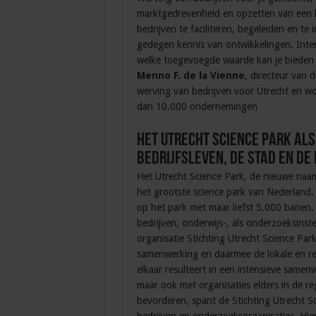
marktgedrevenheid en opzetten van een l
bedrijven te faciliteren, begeleiden en t
gedegen kennis van ontwikkelingen. Inter
welke toegevoegde waarde kan je bieden en
Menno F. de la Vienne
, directeur van 
werving van bedrijven voor Utrecht en w
dan 10.000 ondernemingen
Het Utrecht Science park als
bedrijfsleven, de stad en de 
Het Utrecht Science Park, de nieuwe naa
het grootste science park van Nederland.
op het park met maar liefst 5.000 banen.
bedrijven, onderwijs-, als onderzoeksinst
organisatie Stichting Utrecht Science Par
samenwerking en daarmee de lokale en reg
elkaar resulteert in een intensieve samen
maar ook met organisaties elders in de r
bevorderen, spant de Stichting Utrecht Sc