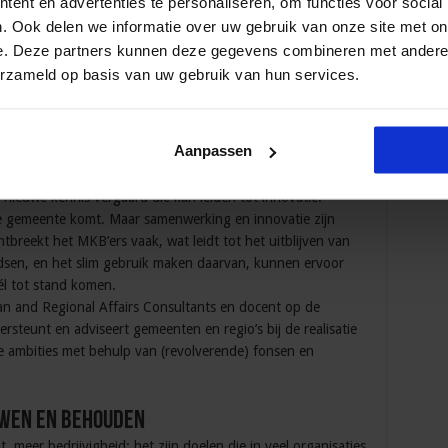
ent en advertenties te personaliseren, om functies voor social
jmegen en de Universiteit van Tilburg, verricht onderzoek
. Ook delen we informatie over uw gebruik van onze site met on
teries, bedrijven, brancheorganisaties en
e. Deze partners kunnen deze gegevens combineren met andere i
an regionale economie
erzameld op basis van uw gebruik van hun services.
n economische ontwikkeling
gen vormen een regionaal ecosysteem. Een goed
Aanpassen
onomische ontwikkeling en welvaart. De kenmerken van een
tussen bedrijven, tussen bedrijven en kennisinstellingen en
ieuwe kennis vergaard die kan leiden tot innovatie.
de gemeente komt. Maar samenwerking en innovatie zijn
ntbreekt het MKB’ers vaak, wat leidt tot het uitblijven van
ndsen, en het slim gebruik maken daarvan, kunnen ervoor
l tot stand komen.
ean and Regional Affairs Consultants en docent op de
ersteunt en adviseert gemeenten en regio’s bij de realisatie
 ambities met behulp van (revolverende) fonsen en
uwen en behouden
 meer bedrijvigheid: het zijn doelen die in veel organisaties