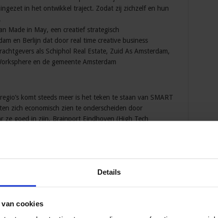
ezet in het ontwikkel traject. Zodat zij zichzelf en hun
.
n Made in May, een creatief strategisch
m en Berlijn dat door real time creative business
achtgevers als Schiphol Real Estate, Zuid As Amsterdam,
 Worksphere en de gemeente Amsterdam
regio’s komt steeds meer is het teken te staan van SMART
en zich economisch zien te onderscheiden door
ar ze goed in zijn. Brainport Eindhoven (High Tech
and (innovatieve energierotonde) en FoodValley Wageningen
oie voorbeelden van deze strategieën. De EU lanceert voor
on Strategy om regio’s met (grote) subsidies te stimuleren
ies en regio’s gaan de economische toekomst van landen
Details
sen van gemeenten is het relevant om inzicht te krijgen in
ische dynamiek. Dat biedt een goed kader en geeft
cten.
 van cookies
economische zaken en voormalig hoogleraar economische