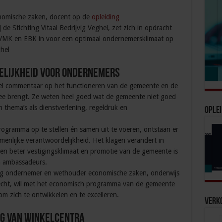
onomische zaken, docent op de
opleiding
de Stichting Vitaal Bedrijvig Veghel, zet zich in opdracht
VMK en EBK in voor een optimaal ondernemersklimaat op
hel
elijkheid voor ondernemers
el commentaar op het functioneren van de gemeente en de
ee brengt. Ze weten heel goed wat de gemeente niet goed
 thema’s als dienstverlening, regeldruk en
Oplei
gramma op te stellen én samen uit te voeren, ontstaan er
enlijke verantwoordelijkheid. Het klagen verandert in
 beter vestigingsklimaat en promotie van de gemeente is
n ambassadeurs.
dig ondernemer en wethouder economische zaken, onderwijs
recht, wil met het economisch programma van de gemeente
 zich te ontwikkelen en te excelleren.
Verko
ng van winkelcentra