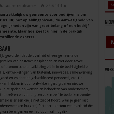
Laat een reactie achter
2,815 Bekeken
aantrekkelijk uw gemeente voor bedrijven is om
tructuur, het opleidingsniveau, de aanwezigheid van
Nieu
ogelijkheden zijn van groot belang of een bedrijf
gemeente. Maar hoe geeft u hier in de praktijk
rschillende experts.
tbaar
elijk geworden dat de overheid of een gemeente de
opstellen van bestemmingsplannen en niet door zoveel
of economische ontwikkeling zit ‘m in de bedrijvigheid en
Werk 
is, ontwikkelingen van buitenaf, innovaties, samenwerking
 goed en voldoende gekwalificeerd personeel, etc. De
p kan hebben is door ontwikkelingen, groei en nieuwe
ren, in te spelen op wensen en behoeften van ondernemers,
at te creëren en vooral geen zaken zelf te bedenken zonder
eid is er een die je niet ziet of hoort, waar je geen last
dernemers (en burgers) faciliteert, kortom een overheid die
g van belangen en een zo optimaal mogelijk