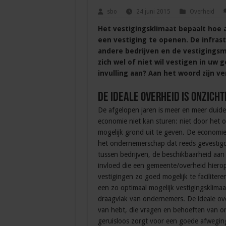
sbo
24 juni 2015
Overheid
Het vestigingsklimaat bepaalt hoe 
een vestiging te openen. De infras
andere bedrijven en de vestigingsm
zich wel of niet wil vestigen in uw 
invulling aan? Aan het woord zijn ve
De ideale overheid is onzich
De afgelopen jaren is meer en meer duid
economie niet kan sturen: niet door het 
mogelijk grond uit te geven. De economie 
het ondernemerschap dat reeds gevestigd 
tussen bedrijven, de beschikbaarheid aan
invloed die een gemeente/overheid hiero
vestigingen zo goed mogelijk te facilite
een zo optimaal mogelijk vestigingsklima
draagvlak van ondernemers. De ideale overh
van hebt, die vragen en behoeften van on
geruisloos zorgt voor een goede afwegin