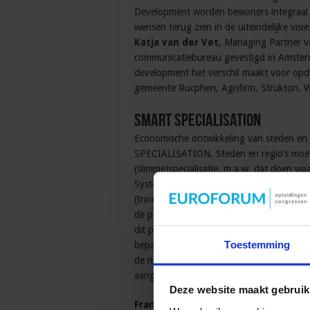
Development worden bewoners integraal ing
wensen terug zien in de uiteindelijke visie
Katja van der Vet
, Managing Partner va
communicatiebureau gevestigd in Amsterda
development het verschil maakt voor opdr
gemeente Rucphen, Agrifirm, Strukton,
Smart Specialisation
Economische ontwikkeling van steden en 
SPECIALISATION. Steden en regio’s moet
(slimme)specialisatie, m.a.w. dat doen wa
Systems), Energy Valley in Noord Nederl
(Innovatieve voedseltechnologie) zijn mo
de periode tot 2020 de Smart Specialisati
dit pad verder te ontwikkelen. Smart cit
Toestemming
bepalen. Voor Bedrijfscontactfunktionaris
de nationale, regionale en lokale econom
aangrijpingspunten voor de bedrijfsconta
Deze website maakt gebruik
Frans Boekema
, zelfstandig adviseur 