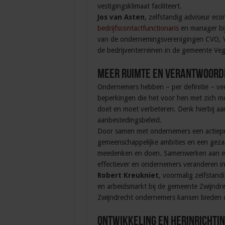
vestigingsklimaat faciliteert.
Jos van Asten
, zelfstandig adviseur ec
bedrijfscontactfunctionaris
en manager bij 
van de ondernemingsverenigingen CVO, 
de bedrijventerreinen in de gemeente Veg
Meer ruimte en verantwoord
Ondernemers hebben – per definitie – ve
beperkingen die het voor hen met zich m
doet en moet verbeteren. Denk hierbij aan
aanbestedingsbeleid.
Door samen met ondernemers een actiepro
gemeenschappelijke ambities en een gezam
meedenken en doen. Samenwerken aan een
effectiever en ondernemers veranderen i
Robert Kreukniet
, voormalig zelfstan
en arbeidsmarkt bij de gemeente Zwijnd
Zwijndrecht ondernemers kansen bieden om
Ontwikkeling en herinrichti