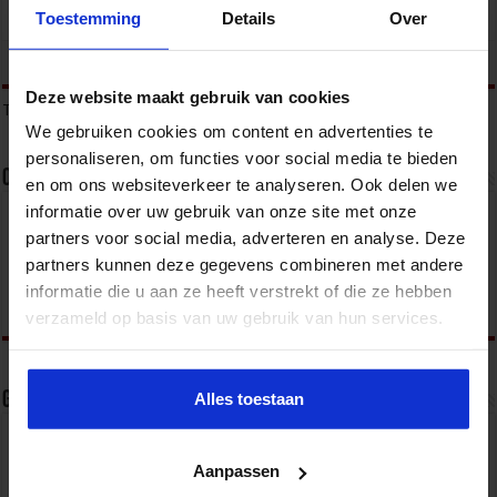
Toestemming
Details
Over
tweet
Deze website maakt gebruik van cookies
Tags
AVG
FUNCTIONARIS GEGEVENSBESCHERMING
PRIVACY OFFICER
We gebruiken cookies om content en advertenties te
personaliseren, om functies voor social media te bieden
Over sbo
en om ons websiteverkeer te analyseren. Ook delen we
informatie over uw gebruik van onze site met onze
Het Studiecentrum voor Bedrijf en Overheid (SBO)
partners voor social media, adverteren en analyse. Deze
organiseert jaarlijks zo’n 200 opleidingen en
congressen over o.a. onderwijs, veiligheid, milieu
partners kunnen deze gegevens combineren met andere
& RO, zorg, bouw & infra en overheid.
informatie die u aan ze heeft verstrekt of die ze hebben
verzameld op basis van uw gebruik van hun services.
Gerelateerde Artikelen
Alles toestaan
Aanpassen