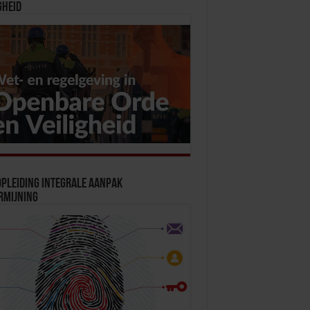
gheid
pleiding Integrale Aanpak
rmijning