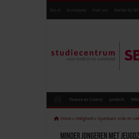
Sbo.nl
Incompany
Over ons
Werken bij SB
Finance en Control
Juridisch
Mili
Home
»
Veiligheid
»
Openbare orde en veil
Minder jongeren met jeugdz