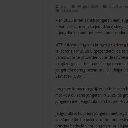
sbo
30 april 2026
Openbare or
32 Bekeken
– In 2025 is het aantal jongeren met jeu
– Van alle vormen van jeugdzorg steeg all
– Jeugdhulp komt het meest voor onder m
477 duizend jongeren kregen
jeugdzorg
i
is -coronajaar 2020 uitgezonderd- de eer
verantwoordelijk werden voor de uitvoeri
jeugdzorg daalt het aantal jongeren met
jeugdreclassering neemt toe. Dat blijkt ui
Statistiek (CBS).
Jongeren kunnen tegelijkertijd te maken
met 469 duizend jongeren in 2025 de gro
jongeren met jeugdhulp dan het jaar ervo
Jeugdhulp is hulp aan jongeren met psych
verstandelijke beperking, of het onderst
principe bedoeld voor jongeren tot 18 jaa