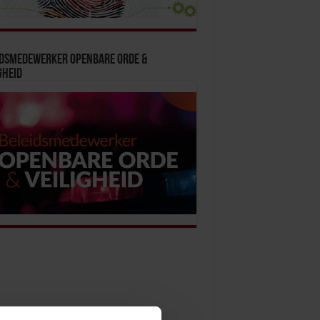
idsmedewerker Openbare Orde &
gheid