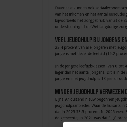
Daarnaast kunnen ook sociaaleconomische 
van het inkomen en het aantal eenouderg
bijvoorbeeld het zorggebruik vanuit de Z
ondersteuning of de Wet langdurige zorg
Veel jeugdhulp bij jongens en
22,4 procent van alle jongeren met jeugd
jongens met dezelfde leeftijd (19,2 proce
In de jongere leeftijdsklassen -van 0 tot 4 
lager dan het aantal jongens. Dit is in de
jongeren met jeugdhulp is 18 jaar of oude
Minder jeugdhulp verwezen d
Bijna 97 duizend nieuw begonnen jeugdhu
jeugdhulpaanbieder. Waar de huisarts in 
dat in 2025 33,5 procent. In 2025 werd 
de gemeente, in 2021 was dat 31,8 proce