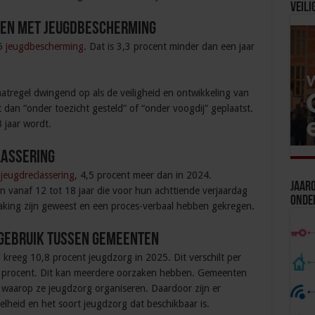
Veili
ren met jeugdbescherming
25
jeugdbescherming
. Dat is 3,3 procent minder dan een jaar
tregel dwingend op als de veiligheid en ontwikkeling van
t dan “onder toezicht gesteld” of “onder voogdij” geplaatst.
 jaar wordt.
lassering
n
jeugdreclassering
, 4,5 procent meer dan in 2024.
Jaaro
n vanaf 12 tot 18 jaar die voor hun achttiende verjaardag
Onde
nraking zijn geweest en een proces-verbaal hebben gekregen.
gebruik tussen gemeenten
d kreeg 10,8 procent jeugdzorg in 2025. Dit verschilt per
 procent. Dit kan meerdere oorzaken hebben. Gemeenten
waarop ze jeugdzorg organiseren. Daardoor zijn er
lheid en het soort jeugdzorg dat beschikbaar is.