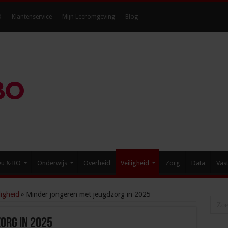
O
Klantenservice
Mijn Leeromgeving
Blog
eu & RO
Onderwijs
Overheid
Veiligheid
Zorg
Data
Vas
igheid
»
Minder jongeren met jeugdzorg in 2025
org in 2025