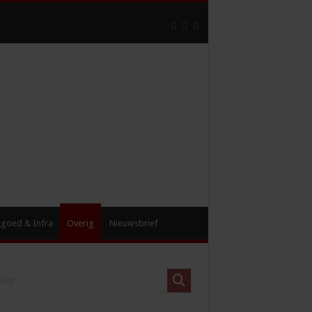
tgoed & Infra
Overig
Nieuwsbrief