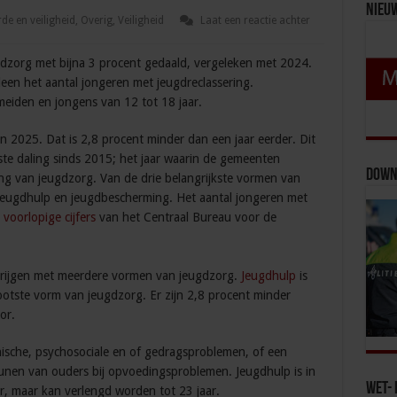
Nieu
de en veiligheid
,
Overig
,
Veiligheid
Laat een reactie achter
gdzorg met bijna 3 procent gedaald, vergeleken met 2024.
een het aantal jongeren met jeugdreclassering.
eiden en jongens van 12 tot 18 jaar.
n 2025. Dat is 2,8 procent minder dan een jaar eerder. Dit
ste daling sinds 2015; het jaar waarin de gemeenten
Down
ng van jeugdzorg. Van de drie belangrijkste vormen van
 jeugdhulp en jeugdbescherming. Het aantal jongeren met
t
voorlopige cijfers
van het Centraal Bureau voor de
 krijgen met meerdere vormen van jeugdzorg.
Jeugdhulp
is
otste vorm van jeugdzorg. Er zijn 2,8 procent minder
or.
ische, psychosociale en of gedragsproblemen, of een
eunen van ouders bij opvoedingsproblemen. Jeugdhulp is in
Wet- 
r, maar kan verlengd worden tot 23 jaar.