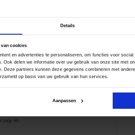
lokale team van de gemeente zelf werden uitgevoerd is geen
n 13,1 procent in 2021 naar 15,9 procent in 2025. Door de
 gemeente steeds meer regie bij het uitvoeren van jeugdhulp
ners.
Details
 van cookies
ent en advertenties te personaliseren, om functies voor social
 over de aanpak van Jeugdcriminaliteit?
. Ook delen we informatie over uw gebruik van onze site met on
e. Deze partners kunnen deze gegevens combineren met andere i
iteit en
erzameld op basis van uw gebruik van hun services.
ngeren zich
Aanpassen
et de fout in gaan
n zorg- en