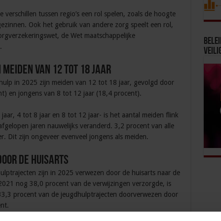
verschillen tussen regio’s een rol spelen, zoals de hoogte
ezinnen. Ook het gebruik van andere zorg speelt een rol,
orgverzekeringswet, de Wet maatschappelijke
Bele
.
Veili
 meiden van 12 tot 18 jaar
hulp in 2025 zijn meiden van 12 tot 18 jaar, gevolgd door
nt) en jongens van 8 tot 12 jaar (18,4 procent).
jaar, 4 tot 8 jaar en 8 tot 12 jaar- is het aantal meiden flink
 afgelopen jaren nauwelijks veranderd. 3,2 procent van alle
r. Dit zijn ongeveer evenveel jongens als meiden.
oor de huisarts
lptrajecten zijn in 2025 verwezen door de huisarts naar de
2021 nog 38,0 procent van de verwijzingen verzorgde, is
33,3 procent van de jeugdhulptrajecten doorverwezen door
nt.