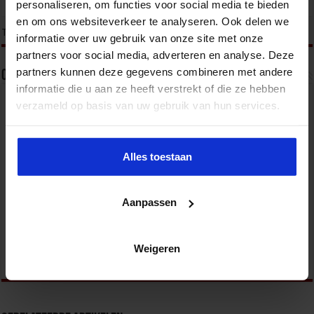
Wonen & Gebiedsontwikkeling
personaliseren, om functies voor social media te bieden
en om ons websiteverkeer te analyseren. Ook delen we
tweet
Tags
WONEN & GEBIEDSONTWIKKELING
informatie over uw gebruik van onze site met onze
partners voor social media, adverteren en analyse. Deze
partners kunnen deze gegevens combineren met andere
Over Bregje van den Biggelaar
informatie die u aan ze heeft verstrekt of die ze hebben
Congres- en opleidingsmanager binnen het
verzameld op basis van uw gebruik van hun services.
domein van duurzaamheid, en wonen en
gebiedsontwikkeling. Met een scherp oog voor
maatschappelijke ontwikkelingen en de
informatiebehoefte van professionals vertaalt zij
Alles toestaan
complexe vraagstukken naar programma’s die
direct aansluiten op de praktijk. Afgelopen jaar ontwikkelde zij onder
meer de cursussen Adviseur woonbeleid en Wonen en zorg in de
praktijk. Voor congressen stelt zij inhoudelijk sterke en actuele
Aanpassen
programma’s samen op het snijvlak van energie en duurzaamheid,
zoals Bescherming van de Energiesystemen, WindDay en het
Nationaal Waterstof Congres.
Weigeren