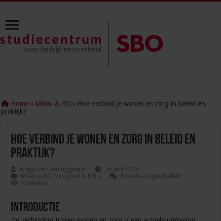
Home
»
Milieu & RO
»
Hoe verbind je wonen en zorg in beleid en
praktijk?
Hoe verbind je wonen en zorg in beleid en
praktijk?
Bregje van den Biggelaar
26 juni 2026
voor
Milieu & RO
,
Vastgoed & Infra
Reacties uitgeschakeld
Hoe
3 Bekeken
verbind
je
wonen
Introductie
en
zorg
De verbinding tussen wonen en zorg is een actuele uitdaging