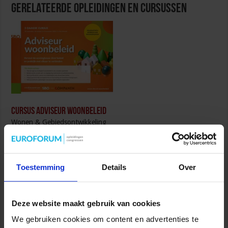
Gerelateerde Opleidingen en Cursussen
Cursus Adviseur woonbeleid
Wonen & Gebiedsontwikkeling
Toestemming
Details
Over
Deze website maakt gebruik van cookies
Cursus Wonen en zorg in de praktijk
We gebruiken cookies om content en advertenties te