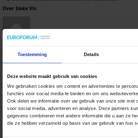
Over Imke Vis
Als programmamanager werkt Imke dagelijks aan het ontwikkelen van
congressen en opleidingen binnen zowel de zorg als het onderwijs.
Toestemming
Details
Hoewel ze zelf geen directe werkervaring heeft binnen deze sectoren,
heeft ze via familieleden van dichtbij gezien hoe waardevol en
impactvol dit werk is. Die persoonlijke betrokkenheid maakt dat deze
vakgebieden haar sterk aanspreken en motiveert om relevante en
Deze website maakt gebruik van cookies
inspirerende programma’s te creëren. Ze blijft zich dan ook in beide
branches verdiepen om de inhoud en behoeften steeds beter te
We gebruiken cookies om content en advertenties te persona
begrijpen en hier optimaal op in te spelen.
functies voor social media te bieden en om ons websiteverke
Ook delen we informatie over uw gebruik van onze site met 
Gerelateerde Artikelen
voor social media, adverteren en analyse. Deze partners ku
gegevens combineren met andere informatie die u aan ze heef
die ze hebben verzameld op basis van uw gebruik van hun s