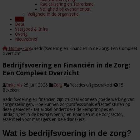
Radicalisering en Terrorisme
Veiligheid bij evenementen
Veiligheid in de organisatie
Zorg
Data
Vastgoed & Infra
Overig
Nieuwsbrief
Home
»
Zorg
»
Bedrijfsvoering en Financiën in de Zorg: Een Compleet
Overzicht
Bedrijfsvoering en Financiën in de Zorg:
Een Compleet Overzicht
voor
Imke Vis
25 juni 2026
Zorg
Reacties uitgeschakeld
15
Bedrijfsvoerin
Bekeken
en
Bedrijfsvoering en financiën zijn cruciaal voor een goede werking van
Financiën
zorginstellingen. Hoe kunnen zorgprofessionals effectief sturen op
in
deze gebieden? Dit artikel onderzoekt de kernprincipes en
de
uitdagingen in de bedrijfsvoering en financiën in de zorgsector,
Zorg:
essentieel voor managers en beleidsmakers.
Een
Compleet
Overzicht
Wat is bedrijfsvoering in de zorg?