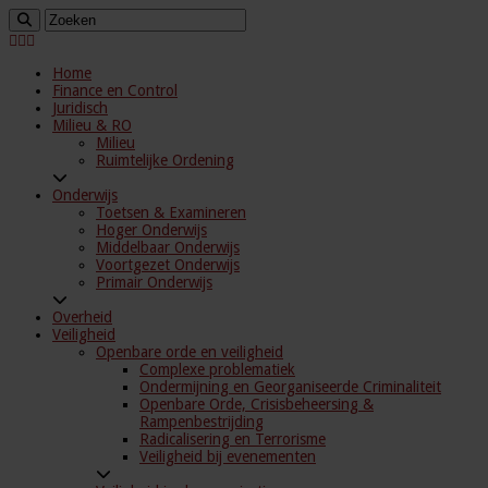
Home
Finance en Control
Juridisch
Milieu & RO
Milieu
Ruimtelijke Ordening
Onderwijs
Toetsen & Examineren
Hoger Onderwijs
Middelbaar Onderwijs
Voortgezet Onderwijs
Primair Onderwijs
Overheid
Veiligheid
Openbare orde en veiligheid
Complexe problematiek
Ondermijning en Georganiseerde Criminaliteit
Openbare Orde, Crisisbeheersing &
Rampenbestrijding
Radicalisering en Terrorisme
Veiligheid bij evenementen