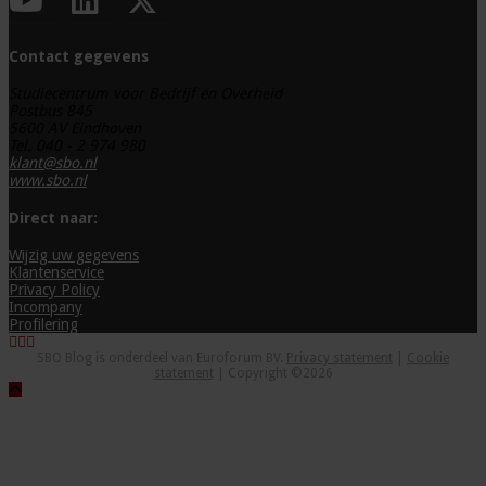
Contact gegevens
Studiecentrum voor Bedrijf en Overheid
Postbus 845
5600 AV Eindhoven
Tel. 040 - 2 974 980
klant@sbo.nl
www.sbo.nl
Direct naar:
Wijzig uw gegevens
Klantenservice
Privacy Policy
Incompany
Profilering
SBO Blog is onderdeel van Euroforum BV.
Privacy statement
|
Cookie
statement
| Copyright ©2026