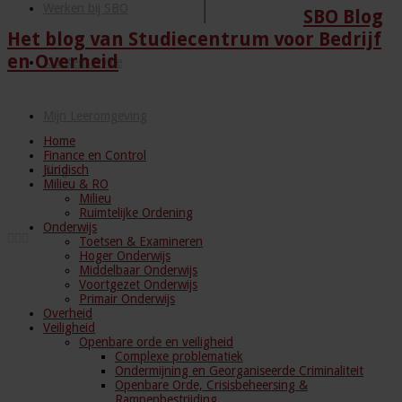
Werken bij SBO
SBO Blog
Het blog van Studiecentrum voor Bedrijf
en Overheid
Klantenservice
Mijn Leeromgeving
Home
Finance en Control
Juridisch
Blog
Milieu & RO
Milieu
Ruimtelijke Ordening
Onderwijs
Toetsen & Examineren
Hoger Onderwijs
Middelbaar Onderwijs
Voortgezet Onderwijs
Primair Onderwijs
Overheid
Veiligheid
Openbare orde en veiligheid
Complexe problematiek
Ondermijning en Georganiseerde Criminaliteit
Openbare Orde, Crisisbeheersing &
Rampenbestrijding