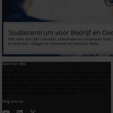
Over het SBO
Het Studiecentrum voor Bedrijf en Overheid (SBO) organiseert jaarlijks
zo’n 200 studiedagen en opleidingen over o.a. ruimtelijke ordening &
milieu, bestuur, verkeer & vervoer, sociale zekerheid, onderwijs en
gezondheidszorg. Onderdeel van Euroforum BV zijn Studiecentrum
voor Bedrijf en Overheid (SBO), Nederlands Instituut voor de Bouw
(NIB) en Secretary Management Instituut (SMI).
Volg ons via