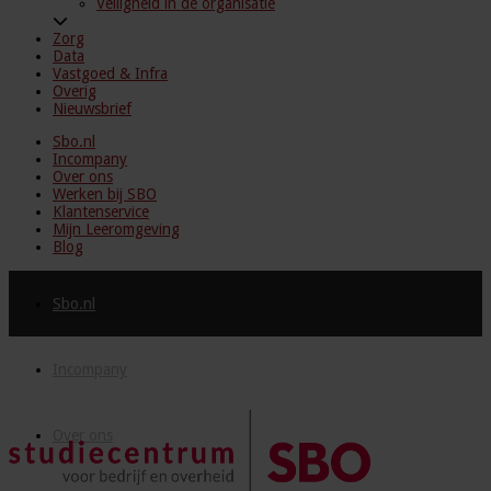
Veiligheid in de organisatie
Zorg
Data
Vastgoed & Infra
Overig
Nieuwsbrief
Sbo.nl
Incompany
Over ons
Werken bij SBO
Klantenservice
Mijn Leeromgeving
Blog
Sbo.nl
Incompany
Over ons