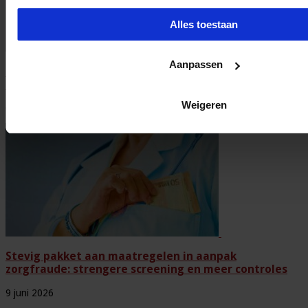
Alles toestaan
Aanpassen
Kabinet scherpt regels aan voor winstuitkeringen en
bedrijfsvoering in de zorg
Weigeren
6 juli 2026
Stevig pakket aan maatregelen in aanpak
zorgfraude: strengere screening en meer controles
9 juni 2026