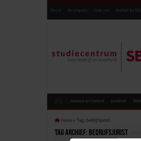
Sbo.nl
Incompany
Over ons
Werken bij SB
Finance en Control
Juridisch
Mili
Home
»
Tag:
bedrijfsjurist
Tag Archief:
bedrijfsjurist