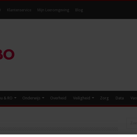
O
Klantenservice
Mijn Leeromgeving
Blog
eu & RO
Onderwijs
Overheid
Veiligheid
Zorg
Data
Vas