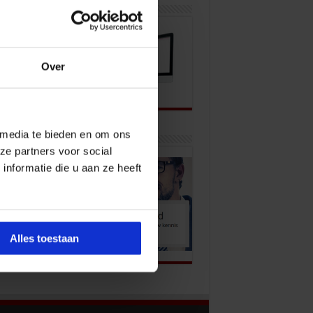
wsbrief
Over
 media te bieden en om ons
k onze opleidingen
ze partners voor social
nformatie die u aan ze heeft
Alles toestaan