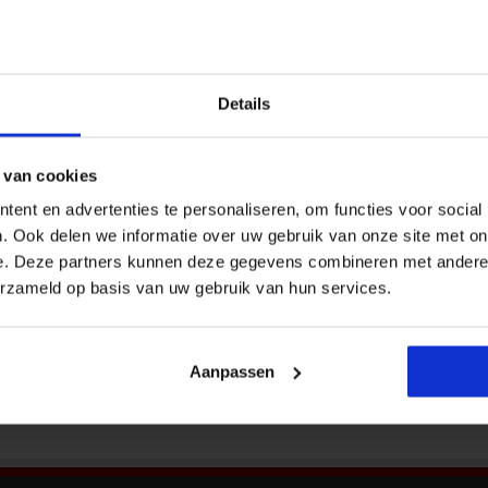
Nieu
loeden binnen de context van jouw
Details
Als jurist is effectief beïnvloeden een
terugkerend thema, maar hoe doe je dit binnen
jouw eigen organisatie zonder de relatie
 van cookies
negatief te beïnvloeden? Hoe weet je welke
belangen spelen en hoe jij je daarin verhoudt?
ent en advertenties te personaliseren, om functies voor social
Bekij
Vraagstelling en de perceptie zijn hierin cruciaal,
. Ook delen we informatie over uw gebruik van onze site met on
zegt Koert Lafeber, partner bij Stichting
e. Deze partners kunnen deze gegevens combineren met andere i
Communicatie. Welke adviesvormen kun je
erzameld op basis van uw gebruik van hun services.
jouw …
Aanpassen