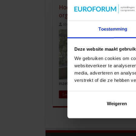
Hoe kun je effectief beïnv
organisatie?
sbo
2 mei 2025
Juridisch
Toestemming
Deze website maakt gebruik
We gebruiken cookies om cont
websiteverkeer te analyseren
media, adverteren en analys
verstrekt of die ze hebben v
inzetten om effectief te beïnvloeden in 
Lees verder »
Weigeren