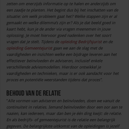
zetten om enerzijds informatie op te halen en anderzijds om
een zaadje te planten. Het begint dus bij het inschatten van de
situatie: om welk probleem gaat het? Welke stappen zijn er al
gemaakt en welke dilemma’s zijn er? Als je dat beeld goed in
kaart hebt, kun je de ander via vragen meenemen in jouw
oplossing. Je moet hiervoor goed nadenken over het soort
vragen dat je stelt. Tijdens de
opleiding Bedrijfsjurist
en de
opleiding Gemeentejurist
gaan we aan de slag met de
vaardigheden en inzichten welke een bijdrage leveren aan het
effectiever beïnvloeden én adviseren, inclusief enkele
verschillende adviesmodellen. Hierdoor ontwikkel je
vaardigheden en technieken, maar is er ook aandacht voor het
proces en potentiële weerstanden tijdens dat proces”.
Behoud van de relatie
“
Alle vormen van adviseren en beïnvloeden, doen we vanuit de
continuïteit in relaties. Iemand beïnvloeden door een oor aan te
naaien, kan iedereen, maar dan ben je één ding kwijt: de relatie.
En als bedrijfs- of gemeentejurist is de relatie een belangrijk
gegeven. De belangrijkste uitkomst van de opleidingen is jezelf