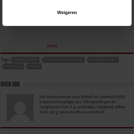
ZORG
Weigeren
tweet
Tags
BEDRIJFSJURIST
EFFECTIEF BEINVLOEDEN
GEMEENTEJURIST
JURIDISCH
JURIST
Over sbo
Het Studiecentrum voor Bedrijf en Overheid (SBO)
organiseert jaarlijks zo’n 200 opleidingen en
congressen over o.a. onderwijs, veiligheid, milieu
& RO, zorg, bouw & infra en overheid.