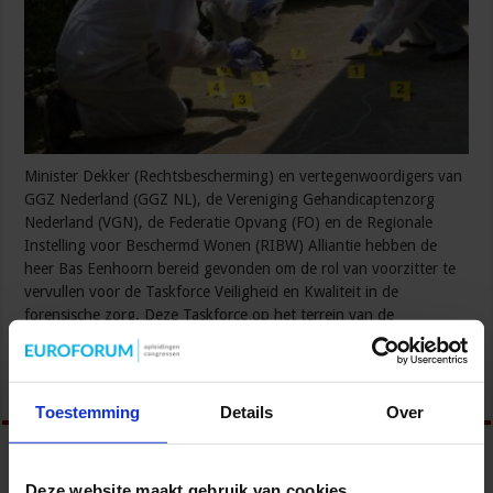
Minister Dekker (Rechtsbescherming) en vertegenwoordigers van
GGZ Nederland (GGZ NL), de Vereniging Gehandicaptenzorg
Nederland (VGN), de Federatie Opvang (FO) en de Regionale
Instelling voor Beschermd Wonen (RIBW) Alliantie hebben de
heer Bas Eenhoorn bereid gevonden om de rol van voorzitter te
vervullen voor de Taskforce Veiligheid en Kwaliteit in de
forensische zorg. Deze Taskforce op het terrein van de
Forensische …
Lees verder »
Toestemming
Details
Over
Deze website maakt gebruik van cookies