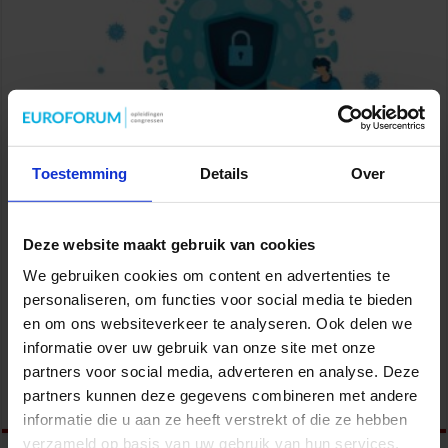
Toestemming
Details
Over
In deze corona-tijd lijken we nog gemakkelijker om te gaan met
Deze website maakt gebruik van cookies
persoonsgegevens. Het dient immers een hoger doel: de
gezondheid van ieder. Toch is niet alles toegestaan. Hoe houd je
We gebruiken cookies om content en advertenties te
je als werkgever aan de privacyregels bij het uitvoeren van
personaliseren, om functies voor social media te bieden
COVID-veilig werken? In dit blog van de Autoriteit
en om ons websiteverkeer te analyseren. Ook delen we
Persoonsgegevens krijg je een paar praktische tips. Autoriteit
informatie over uw gebruik van onze site met onze
Persoonsgegevens komt telkens met …
partners voor social media, adverteren en analyse. Deze
Lees verder »
partners kunnen deze gegevens combineren met andere
informatie die u aan ze heeft verstrekt of die ze hebben
verzameld op basis van uw gebruik van hun services.