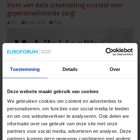
Inzet van data uitwisseling cruciaal voor
gepersonaliseerde zorg!
sbo
8 juni 2020
Zorg
Toestemming
Details
Over
Deze website maakt gebruik van cookies
We gebruiken cookies om content en advertenties te
Het is de droom van menig zorgprofessional: gepersonaliseerde
gezondheidszorg, ondersteund door de allernieuwste en -slimste
personaliseren, om functies voor social media te bieden
technologie. Maar kan dat (al) wel? Wat is er voor nodig? En hoe
en om ons websiteverkeer te analyseren. Ook delen we
zit het met de privacy. Genoeg gespreksstof voor het vierde
informatie over uw gebruik van onze site met onze
Mobile Health Care Innovation Cafe. De juiste behandeling voor
partners voor social media, adverteren en analyse. Deze
de juiste persoon op het juiste moment. Volgens Jeske
partners kunnen deze gegevens combineren met andere