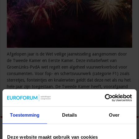
Afgelopen jaar is de Wet veilige jaarwisseling aangenomen door
de Tweede Kamer en Eerste Kamer. Deze initiatiefwet van
GroenLinks-PvdA wet regelt een algeheel vuurwerkverbod voor
consumenten. Voor fop- en schertsvuurwerk (categorie F1) zoals
sterretjes, fonteintjes en knalerwten geldt dat deze net als nu het
hele jaar zijn toegestaan. De Tweede Kamer heeft, voorafgaand
aan de inwerkingtreding van de wet, een …
Lees verder »
Toestemming
Details
Over
Deze website maakt gebruik van cookies