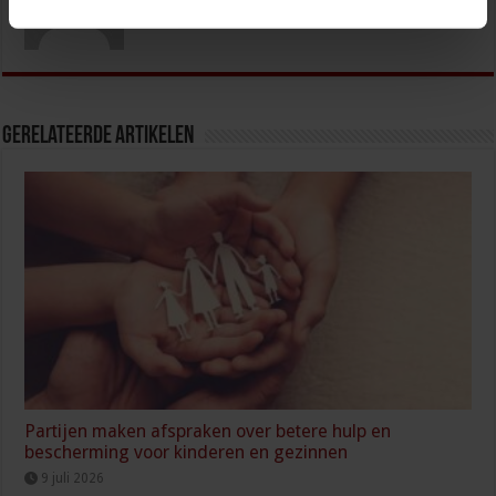
& RO, zorg, bouw & infra en overheid.
Gerelateerde Artikelen
Partijen maken afspraken over betere hulp en
bescherming voor kinderen en gezinnen
9 juli 2026