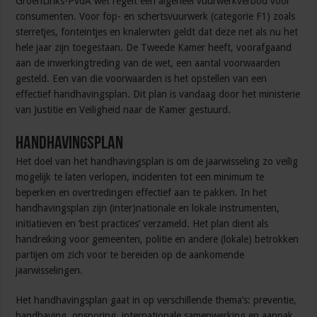
GroenLinks-PvdA wet regelt een algeheel vuurwerkverbod voor
consumenten. Voor fop- en schertsvuurwerk (categorie F1) zoals
sterretjes, fonteintjes en knalerwten geldt dat deze net als nu het
hele jaar zijn toegestaan. De Tweede Kamer heeft, voorafgaand
aan de inwerkingtreding van de wet, een aantal voorwaarden
gesteld. Een van die voorwaarden is het opstellen van een
effectief handhavingsplan. Dit plan is vandaag door het ministerie
van Justitie en Veiligheid naar de Kamer gestuurd.
Handhavingsplan
Het doel van het handhavingsplan is om de jaarwisseling zo veilig
mogelijk te laten verlopen, incidenten tot een minimum te
beperken en overtredingen effectief aan te pakken. In het
handhavingsplan zijn (inter)nationale en lokale instrumenten,
initiatieven en ‘best practices’ verzameld. Het plan dient als
handreiking voor gemeenten, politie en andere (lokale) betrokken
partijen om zich voor te bereiden op de aankomende
jaarwisselingen.
Het handhavingsplan gaat in op verschillende thema’s: preventie,
handhaving, opsporing, internationale samenwerking en aanpak