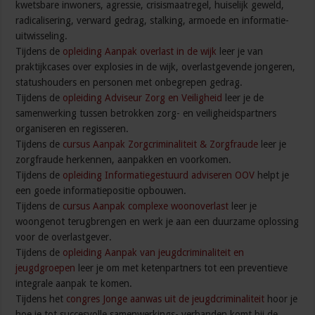
kwetsbare inwoners, agressie, crisismaatregel, huiselijk geweld,
radicalisering, verward gedrag, stalking, armoede en informatie-
uitwisseling.
Tijdens de
opleiding Aanpak overlast in de wijk
leer je van
praktijkcases over explosies in de wijk, overlastgevende jongeren,
statushouders en personen met onbegrepen gedrag.
Tijdens de
opleiding Adviseur Zorg en Veiligheid
leer je de
samenwerking tussen betrokken zorg- en veiligheidspartners
organiseren en regisseren.
Tijdens de
cursus Aanpak Zorgcriminaliteit & Zorgfraude
leer je
zorgfraude herkennen, aanpakken en voorkomen.
Tijdens de
opleiding Informatiegestuurd adviseren OOV
helpt je
een goede informatiepositie opbouwen.
Tijdens de
cursus Aanpak complexe woonoverlast
leer je
woongenot terugbrengen en werk je aan een duurzame oplossing
voor de overlastgever.
Tijdens de
opleiding Aanpak van jeugdcriminaliteit en
jeugdgroepen
leer je om met ketenpartners tot een preventieve
integrale aanpak te komen.
Tijdens het
congres Jonge aanwas uit de jeugdcriminaliteit
hoor je
hoe je tot succesvolle samenwerkings- verbanden komt bij de