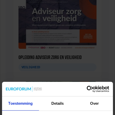
Opleiding Adviseur zorg en veiligheid
VEILIGHEID
Toestemming
Details
Over