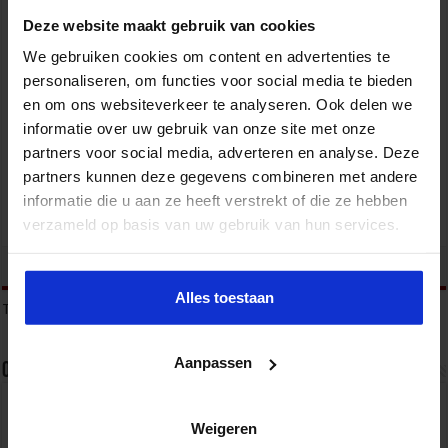
Deze website maakt gebruik van cookies
We gebruiken cookies om content en advertenties te
personaliseren, om functies voor social media te bieden
Gebouwbeheer en veiligheid
en om ons websiteverkeer te analyseren. Ook delen we
informatie over uw gebruik van onze site met onze
VEILIGHEID
partners voor social media, adverteren en analyse. Deze
partners kunnen deze gegevens combineren met andere
informatie die u aan ze heeft verstrekt of die ze hebben
verzameld op basis van uw gebruik van hun services.
tweet
Alles toestaan
Tags
HANDHAVINGSPLAN
JAARWISSELING
OPENBARE ORDE
Aanpassen
Over sbo
Het Studiecentrum voor Bedrijf en Overheid (SBO)
Weigeren
organiseert jaarlijks zo’n 200 opleidingen en
congressen over o.a. onderwijs, veiligheid, milieu