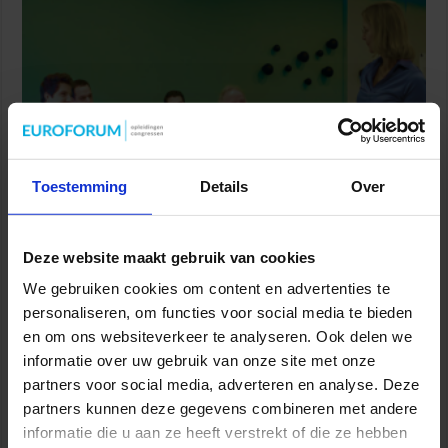
Toestemming
Details
Over
Uiteenlopende belangen en verantwoordelijken: als niet duidelijk
is voor wie en wat je beleidsadvies schrijft, kan het lastig zijn.
Deze website maakt gebruik van cookies
Mildred Arah, beleidsmedewerker bij Samenwerkingsverband
We gebruiken cookies om content en advertenties te
Voortgezet Onderwijs Amsterdam-Diemen, ervaarde deze
personaliseren, om functies voor social media te bieden
moeilijkheden ook. Zij bracht dit als casus in tijdens de opleiding
en om ons websiteverkeer te analyseren. Ook delen we
Impactvol beleid opstellen. Wat heeft dit voor inzichten gegeven?
De functie van beleidsmedewerker Mildred: “Ik heb twaalf jaar in
informatie over uw gebruik van onze site met onze
het …
partners voor social media, adverteren en analyse. Deze
partners kunnen deze gegevens combineren met andere
Lees verder »
informatie die u aan ze heeft verstrekt of die ze hebben