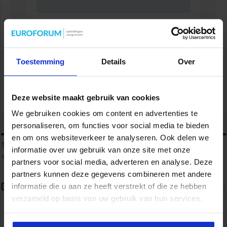
Programma Management voor overheid en
non-profit
OVERHEID
Toestemming
Details
Over
Deze website maakt gebruik van cookies
We gebruiken cookies om content en advertenties te
tweet
personaliseren, om functies voor social media te bieden
en om ons websiteverkeer te analyseren. Ook delen we
Tags
ADVISEREN
BELEID SCHRIJVEN
BELEIDSADVIES
informatie over uw gebruik van onze site met onze
IMPACTVOL BELEID
IMPACTVOL BELEID OPSTELLEN
partners voor social media, adverteren en analyse. Deze
partners kunnen deze gegevens combineren met andere
informatie die u aan ze heeft verstrekt of die ze hebben
Over sbo
verzameld op basis van uw gebruik van hun services.
Het Studiecentrum voor Bedrijf en Overheid (SBO)
organiseert jaarlijks zo’n 200 opleidingen en
congressen over o.a. onderwijs, veiligheid, milieu