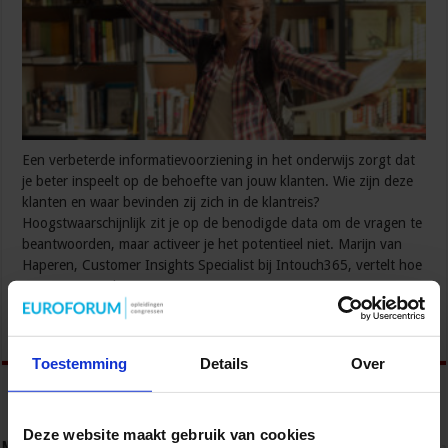
Een verbeterde informatievoorziening in het onderwijs zorgt dat
je beter inspeelt op de behoefte van jouw klanten. Wie zijn deze
klanten en waar bevinden zij zich in de klantreis?
Hoogstwaarschijnlijk zit je op de benodigde data om de vragen te
beantwoorden, maar activeer je het potentieel niet. Marijn van
Haperen, Customer Insights Specialist bij Intouch365, vertelt hoe
een customer data …
Lees verder »
Toestemming
Details
Over
Deze website maakt gebruik van cookies