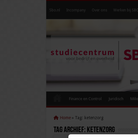
Sbo.nl
Incompany
Over ons
Werken bij SB
Finance en Control
Juridisch
Mili
Home
»
Tag:
ketenzorg
Tag Archief:
ketenzorg