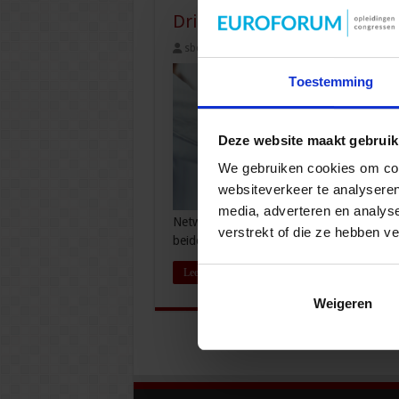
Drie tips voor efficiënter
sbo
5 juli 2023
Finance en Control
,
Toestemming
Deze website maakt gebruik
We gebruiken cookies om cont
websiteverkeer te analyseren
media, adverteren en analys
Netwerkzorg, vertelt meer. Van ketenzor
verstrekt of die ze hebben v
beide coördinatie en samenwerking …
Lees verder »
Weigeren