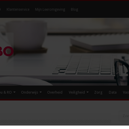
O
Klantenservice
Mijn Leeromgeving
Blog
eu & RO
Onderwijs
Overheid
Veiligheid
Zorg
Data
Vas