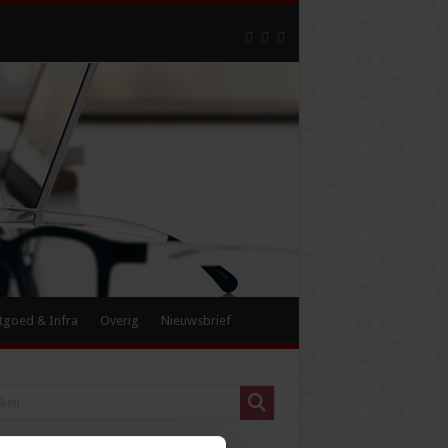
tgoed & Infra
Overig
Nieuwsbrief