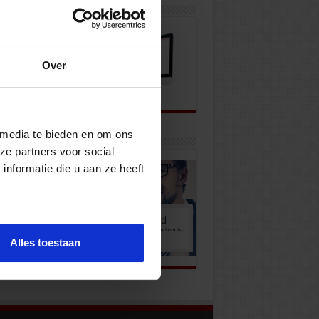
wsbrief
Over
 media te bieden en om ons
k onze opleidingen
ze partners voor social
nformatie die u aan ze heeft
Alles toestaan