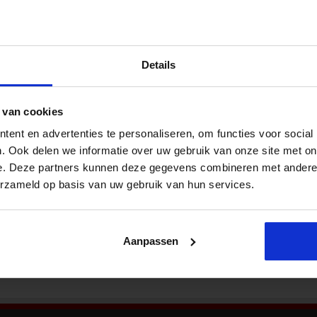
Nieu
 samenwerken binnen zorgnetwerken
Overheid
,
Veiligheid
,
Veiligheid in de organisatie
,
Zorg
Ketenzorg verschuift steeds meer richting
Details
netwerkzorg. Goede samenwerking tussen
zorgexperts vereist dat er duidelijke afspraken
gemaakt moeten worden over data-uitwisseling
 van cookies
en rolverdeling. Het is belangrijk om vertrouwen
te creëren tussen alle stakeholders. Hoe vorm jij
ent en advertenties te personaliseren, om functies voor social
Bekij
een verbonden netwerk zonder formele macht?
. Ook delen we informatie over uw gebruik van onze site met on
Ellen Ophoff, Projectleider Digitalisering
e. Deze partners kunnen deze gegevens combineren met andere i
g naar netwerkzorg Keten- en netwerkzorg verbeteren
erzameld op basis van uw gebruik van hun services.
Aanpassen