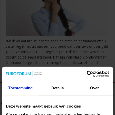
“Als ik wil dat m’n studenten goed opletten en onthouden wat ik
vertel, leg ik het uit met een voorbeeld dat over seks of over geld
gaat,” zei mijn vader ooit tegen mij toen ik een puber was en hij
docent op de zeevaartschool. Dat zijn inderdaad 2 onderwerpen,
die ervoor zorgen dat iedereen op het puntje van zijn stoel …
Lees verder »
Toestemming
Details
Over
Nieuwsbrief
Deze website maakt gebruik van cookies
We gebruiken cookies om content en advertenties te